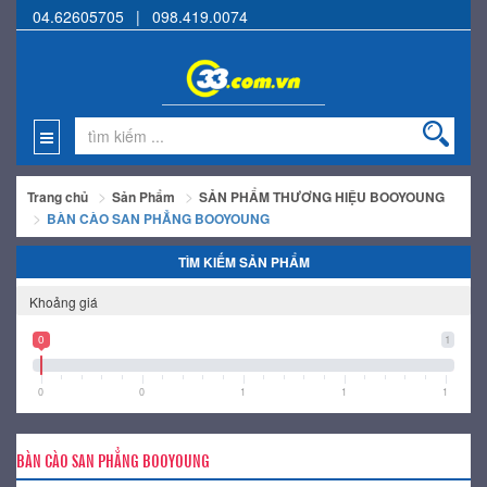
04.62605705
|
098.419.0074
Trang chủ
Sản Phẩm
SẢN PHẨM THƯƠNG HIỆU BOOYOUNG
BÀN CÀO SAN PHẲNG BOOYOUNG
TÌM KIẾM SẢN PHẨM
Khoảng giá
0
1
0
0
1
1
1
BÀN CÀO SAN PHẲNG BOOYOUNG