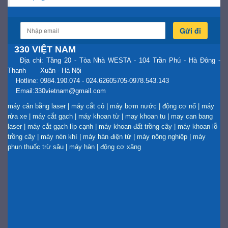
Gửi đi
330 VIỆT NAM
Địa chỉ: Tầng 20 - Tòa Nhà WESTA - 104 Trần Phú - Hà Đông -
Thanh Xuân - Hà Nội
Hotline: 0984.190.074 - 024.62605705-0978.543.143
Email:330vietnam@gmail.com
máy cân bằng laser
|
máy cắt cỏ
|
máy bơm nước
|
động cơ nổ
|
máy
rửa xe
|
máy cắt gạch
|
máy khoan từ
|
may khoan tu
|
may can bang
laser
|
máy cắt gạch líp cạnh
|
máy khoan đất trồng cây
|
máy khoan lỗ
trồng cây
|
máy nén khí
|
máy hàn điện tử
|
máy nông nghiệp
|
máy
phun thuốc trừ sâu
|
máy hàn
|
động cơ xăng