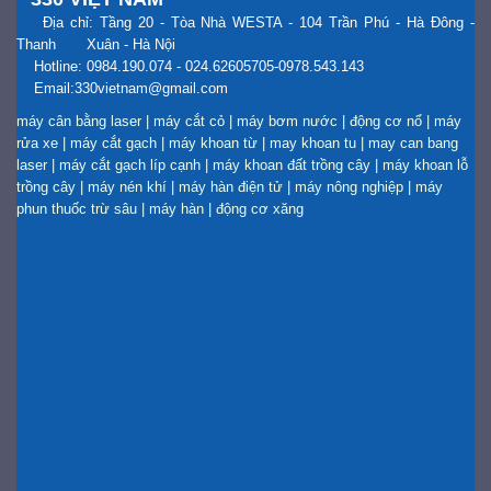
Địa chỉ: Tầng 20 - Tòa Nhà WESTA - 104 Trần Phú - Hà Đông -
Thanh Xuân - Hà Nội
Hotline: 0984.190.074 - 024.62605705-0978.543.143
Email:330vietnam@gmail.com
máy cân bằng laser
|
máy cắt cỏ
|
máy bơm nước
|
động cơ nổ
|
máy
rửa xe
|
máy cắt gạch
|
máy khoan từ
|
may khoan tu
|
may can bang
laser
|
máy cắt gạch líp cạnh
|
máy khoan đất trồng cây
|
máy khoan lỗ
trồng cây
|
máy nén khí
|
máy hàn điện tử
|
máy nông nghiệp
|
máy
phun thuốc trừ sâu
|
máy hàn
|
động cơ xăng