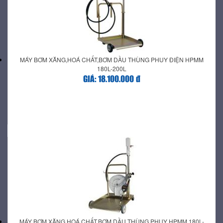
MÁY BƠM XĂNG,HOÁ CHẤT,BƠM DẦU THÙNG PHUY ĐIỆN HPMM
180L-200L
GIÁ: 18.100.000 đ
MÁY BƠM XĂNG,HOÁ CHẤT,BƠM DẦU THÙNG PHUY HPMM 180L-