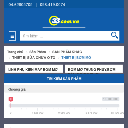
04.62605705
|
098.419.0074
Trang chủ
Sản Phẩm
SẢN PHẨM KHÁC
THIẾT BỊ SỬA CHỮA Ô TÔ
THIẾT BỊ BƠM MỠ
LINH PHỤ KIỆN MÁY BƠM MỠ
BƠM MỠ THÙNG PHUY,BƠM
DẦU THÙNG PHUY
TÌM KIẾM SẢN PHẨM
Khoảng giá
0
18 100 000
0
4 525 000
9 050 000
13 575 000
18 100 000