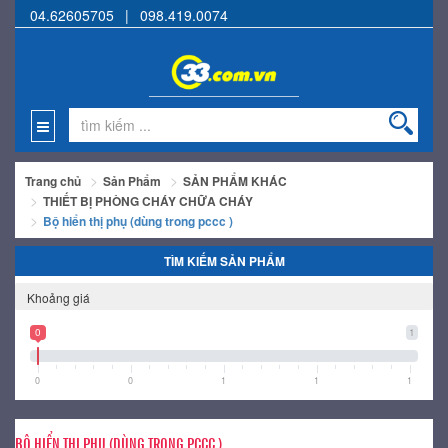
04.62605705
|
098.419.0074
Trang chủ
Sản Phẩm
SẢN PHẨM KHÁC
THIẾT BỊ PHÒNG CHÁY CHỮA CHÁY
Bộ hiển thị phụ (dùng trong pccc )
TÌM KIẾM SẢN PHẨM
Khoảng giá
0
1
0
0
1
1
1
BỘ HIỂN THỊ PHỤ (DÙNG TRONG PCCC )