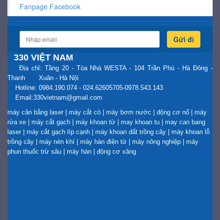
Fanpage Facebook
Gửi đi
330 VIỆT NAM
Địa chỉ: Tầng 20 - Tòa Nhà WESTA - 104 Trần Phú - Hà Đông -
Thanh Xuân - Hà Nội
Hotline: 0984.190.074 - 024.62605705-0978.543.143
Email:330vietnam@gmail.com
máy cân bằng laser
|
máy cắt cỏ
|
máy bơm nước
|
động cơ nổ
|
máy
rửa xe
|
máy cắt gạch
|
máy khoan từ
|
may khoan tu
|
may can bang
laser
|
máy cắt gạch líp cạnh
|
máy khoan đất trồng cây
|
máy khoan lỗ
trồng cây
|
máy nén khí
|
máy hàn điện tử
|
máy nông nghiệp
|
máy
phun thuốc trừ sâu
|
máy hàn
|
động cơ xăng