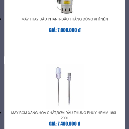
MÁY THAY DẦU PHANH-DẦU THẮNG DÙNG KHÍ NÉN
GIÁ: 7.000.000 đ
MÁY BƠM XĂNG,HOÁ CHẤT,BƠM DẦU THÙNG PHUY HPMM 180L-
200L
GIÁ: 7.400.000 đ