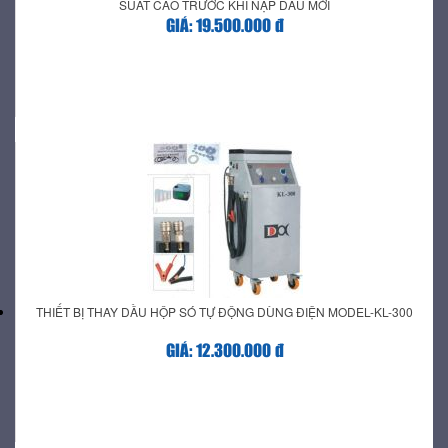
SUẤT CAO TRƯỚC KHI NẠP DẦU MỚI
GIÁ: 19.500.000 đ
THIẾT BỊ THAY DẦU HỘP SÓ TỰ ĐỘNG DÙNG ĐIỆN MODEL-KL-300
GIÁ: 12.300.000 đ