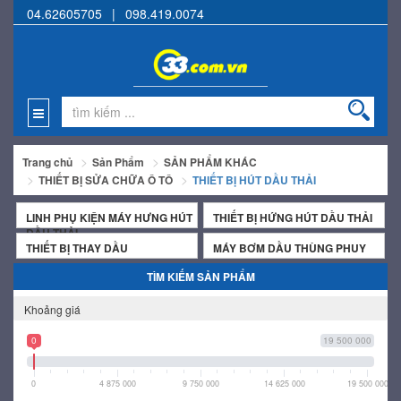
04.62605705
|
098.419.0074
Trang chủ
Sản Phẩm
SẢN PHẨM KHÁC
THIẾT BỊ SỬA CHỮA Ô TÔ
THIẾT BỊ HÚT DẦU THẢI
LINH PHỤ KIỆN MÁY HƯNG HÚT
THIẾT BỊ HỨNG HÚT DẦU THẢI
DẦU THẢI
THIẾT BỊ THAY DẦU
MÁY BƠM DẦU THÙNG PHUY
TÌM KIẾM SẢN PHẨM
Khoảng giá
0
19 500 000
0
4 875 000
9 750 000
14 625 000
19 500 000