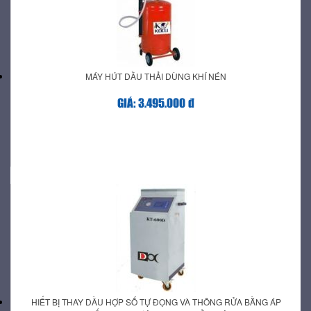
MÁY HÚT DẦU THẢI DÙNG KHÍ NÉN
GIÁ: 3.495.000 đ
HIẾT BỊ THAY DẦU HỢP SỐ TỰ ĐỌNG VÀ THÔNG RỬA BẰNG ÁP