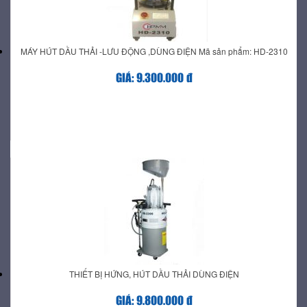
MÁY HÚT DẦU THẢI -LƯU ĐỘNG ,DÙNG ĐIỆN Mã sản phẩm: HD-2310
GIÁ: 9.300.000 đ
THIẾT BỊ HỨNG, HÚT DẦU THẢI DÙNG ĐIỆN
GIÁ: 9.800.000 đ