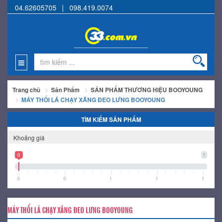
04.62605705
|
098.419.0074
Trang chủ
Sản Phẩm
SẢN PHẨM THƯƠNG HIỆU BOOYOUNG
MÁY THỔI LÁ CHẠY XĂNG ĐEO LƯNG BOOYOUNG
TÌM KIẾM SẢN PHẨM
Khoảng giá
0
1
0
0
1
1
1
MÁY THỔI LÁ CHẠY XĂNG ĐEO LƯNG BOOYOUNG