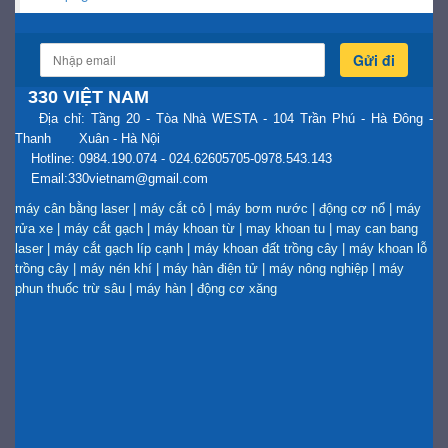
Gửi đi
330 VIỆT NAM
Địa chỉ: Tầng 20 - Tòa Nhà WESTA - 104 Trần Phú - Hà Đông -
Thanh Xuân - Hà Nội
Hotline: 0984.190.074 - 024.62605705-0978.543.143
Email:330vietnam@gmail.com
máy cân bằng laser
|
máy cắt cỏ
|
máy bơm nước
|
động cơ nổ
|
máy
rửa xe
|
máy cắt gạch
|
máy khoan từ
|
may khoan tu
|
may can bang
laser
|
máy cắt gạch líp cạnh
|
máy khoan đất trồng cây
|
máy khoan lỗ
trồng cây
|
máy nén khí
|
máy hàn điện tử
|
máy nông nghiệp
|
máy
phun thuốc trừ sâu
|
máy hàn
|
động cơ xăng