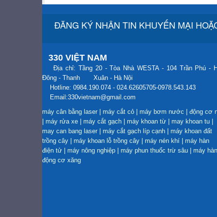
ĐĂNG KÝ NHẬN TIN KHUYẾN MẠI HOẶC
330 VIỆT NAM
Địa chỉ: Tầng 20 - Tòa Nhà WESTA - 104 Trần Phú - 
Đông - Thanh Xuân - Hà Nội
Hotline: 0984.190.074 - 024.62605705-0978.543.143
Email:330vietnam@gmail.com
máy cân bằng laser
|
máy cắt cỏ
|
máy bơm nước
|
động cơ 
|
máy rửa xe
|
máy cắt gạch
|
máy khoan từ
|
may khoan tu
|
may can bang laser
|
máy cắt gạch líp cạnh
|
máy khoan đất
trồng cây
|
máy khoan lỗ trồng cây
|
máy nén khí
|
máy hàn
điện tử
|
máy nông nghiệp
|
máy phun thuốc trừ sâu
|
máy hà
động cơ xăng