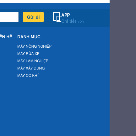
APP
Gửi đi
Chi tiết >>>
ÊN HỆ
DANH MỤC
MÁY NÔNG NGHIỆP
MÁY RỬA XE
MÁY LÂM NGHIỆP
MÁY XÂY DỰNG
MÁY CƠ KHÍ