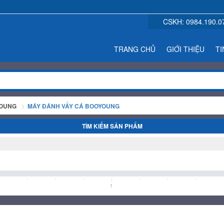
CSKH:
0984.190.0
TRANG CHỦ
GIỚI THIỆU
TI
YOUNG
MÁY ĐÁNH VẨY CÁ BOOYOUNG
TÌM KIẾM SẢN PHẨM
1