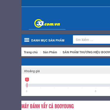
DANH MỤC SẢN PHẨM
Trang chủ
Sản Phẩm
SẢN PHẨM THƯƠNG HIỆU BOO
Khoảng giá
0
0
0
MÁY ĐÁNH VẨY CÁ BOOYOUNG