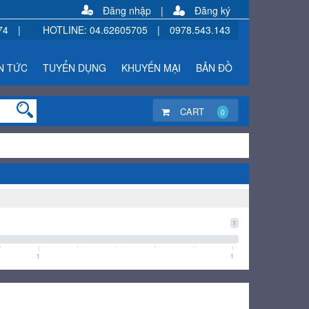
Đăng nhập
|
Đăng ký
74
|
HOTLINE
:
04.62605705
|
0978.543.143
N TỨC
TUYỂN DỤNG
KHUYẾN MẠI
BẢN ĐỒ
CART
0
1
1
1