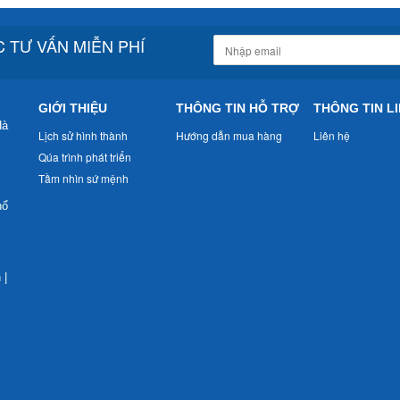
 TƯ VẤN MIỄN PHÍ
GIỚI THIỆU
THÔNG TIN HỖ TRỢ
THÔNG TIN LI
Hà
Lịch sử hình thành
Hướng dẫn mua hàng
Liên hệ
Qúa trình phát triển
Tầm nhìn sứ mệnh
nổ
n
|