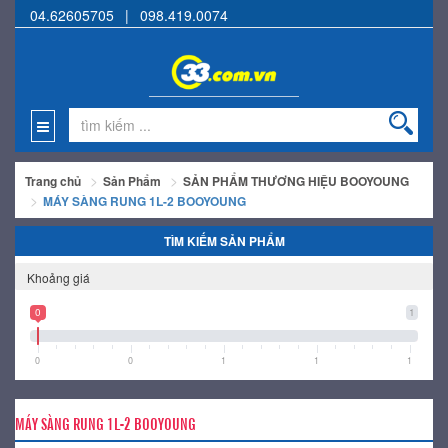
04.62605705
|
098.419.0074
Trang chủ
Sản Phẩm
SẢN PHẨM THƯƠNG HIỆU BOOYOUNG
MÁY SÀNG RUNG 1L-2 BOOYOUNG
TÌM KIẾM SẢN PHẨM
Khoảng giá
0
1
0
0
1
1
1
MÁY SÀNG RUNG 1L-2 BOOYOUNG