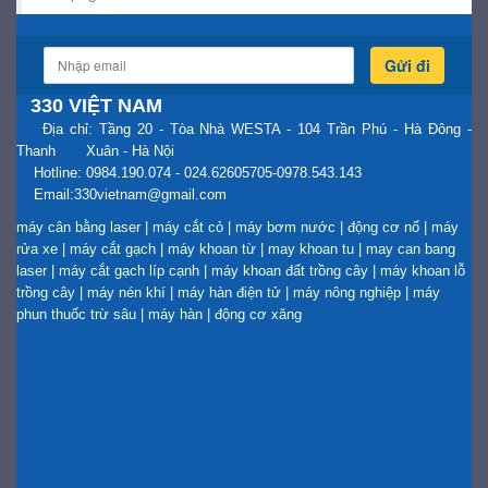
Gửi đi
330 VIỆT NAM
Địa chỉ: Tầng 20 - Tòa Nhà WESTA - 104 Trần Phú - Hà Đông -
Thanh Xuân - Hà Nội
Hotline: 0984.190.074 - 024.62605705-0978.543.143
Email:330vietnam@gmail.com
máy cân bằng laser
|
máy cắt cỏ
|
máy bơm nước
|
động cơ nổ
|
máy
rửa xe
|
máy cắt gạch
|
máy khoan từ
|
may khoan tu
|
may can bang
laser
|
máy cắt gạch líp cạnh
|
máy khoan đất trồng cây
|
máy khoan lỗ
trồng cây
|
máy nén khí
|
máy hàn điện tử
|
máy nông nghiệp
|
máy
phun thuốc trừ sâu
|
máy hàn
|
động cơ xăng