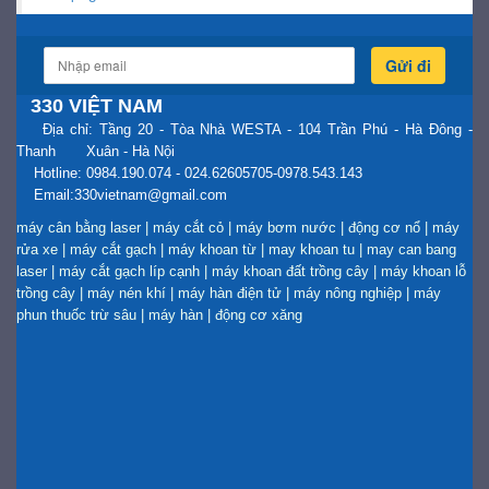
Gửi đi
330 VIỆT NAM
Địa chỉ: Tầng 20 - Tòa Nhà WESTA - 104 Trần Phú - Hà Đông -
Thanh Xuân - Hà Nội
Hotline: 0984.190.074 - 024.62605705-0978.543.143
Email:330vietnam@gmail.com
máy cân bằng laser
|
máy cắt cỏ
|
máy bơm nước
|
động cơ nổ
|
máy
rửa xe
|
máy cắt gạch
|
máy khoan từ
|
may khoan tu
|
may can bang
laser
|
máy cắt gạch líp cạnh
|
máy khoan đất trồng cây
|
máy khoan lỗ
trồng cây
|
máy nén khí
|
máy hàn điện tử
|
máy nông nghiệp
|
máy
phun thuốc trừ sâu
|
máy hàn
|
động cơ xăng