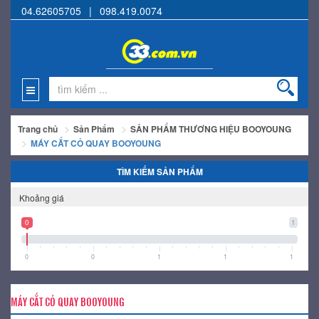
04.62605705
|
098.419.0074
Trang chủ
Sản Phẩm
SẢN PHẨM THƯƠNG HIỆU BOOYOUNG
MÁY CẮT CỎ QUAY BOOYOUNG
TÌM KIẾM SẢN PHẨM
Khoảng giá
0
1
0
0
1
1
1
MÁY CẮT CỎ QUAY BOOYOUNG