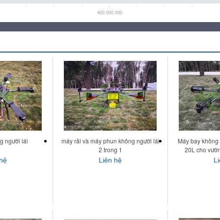
400 000 000
 người lái
máy rải và máy phun không người lái
Máy bay không 
2 trong 1
20L cho vườn
 hệ
Liên hệ
L