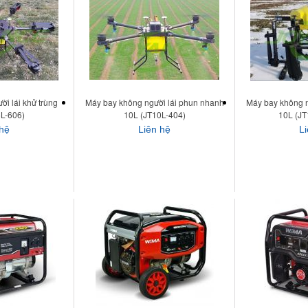
i lái khử trùng
Máy bay không người lái phun nhanh
Máy bay không n
L-606)
10L (JT10L-404)
10L (J
 hệ
Liên hệ
L