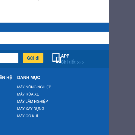
APP
Gửi đi
Chi tiết >>>
ÊN HỆ
DANH MỤC
MÁY NÔNG NGHIỆP
MÁY RỬA XE
MÁY LÂM NGHIỆP
MÁY XÂY DỰNG
MÁY CƠ KHÍ