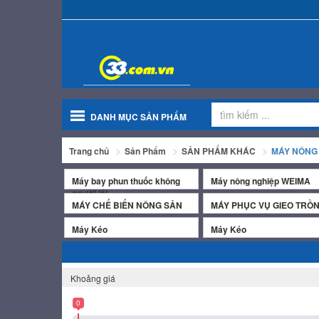
DANH MỤC SẢN PHẨM
Trang chủ
Sản Phẩm
SẢN PHẨM KHÁC
MÁY NÔNG
Máy bay phun thuốc không
Máy nông nghiệp WEIMA
người lái
MÁY CHẾ BIẾN NÔNG SẢN
MÁY PHỤC VỤ GIEO TRỒ
Máy Kéo
Máy Kéo
Khoảng giá
0