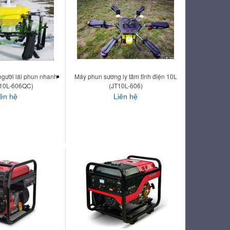
gười lái phun nhanh
Máy phun sương ly tâm tĩnh điện 10L
T10L-606QC)
(JT10L-606)
iên hệ
Liên hệ