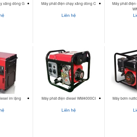
ạy xăng dòng G
Máy phát điện chạy xăng dòng C
Máy phát điện 
WM
 hệ
Liên hệ
L
iesel im lặng
Máy phát điện diesel WM4000CI
Máy bơm nước
 hệ
Liên hệ
L