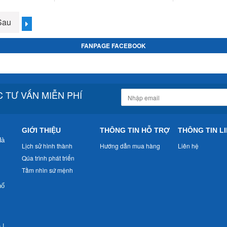
Sau
FANPAGE FACEBOOK
 TƯ VẤN MIỄN PHÍ
GIỚI THIỆU
THÔNG TIN HỖ TRỢ
THÔNG TIN LI
Hà
Lịch sử hình thành
Hướng dẫn mua hàng
Liên hệ
Qúa trình phát triển
Tầm nhìn sứ mệnh
nổ
n
|