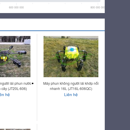
600 000 000
800 000 000
người lái phun nước
Máy phun không người lái khớp nối
 cây (JT20L-606)
nhanh 16L (JT16L-606QC)
iên hệ
Liên hệ