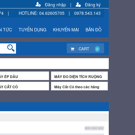
Đăng nhập
|
Đăng ký
74
|
HOTLINE
:
04.62605705
|
0978.543.143
N TỨC
TUYỂN DỤNG
KHUYẾN MẠI
BẢN ĐỒ
CART
0
Y ÉP DẦU
MÁY ĐO DIỆN TÍCH RUỘNG
Y CẮT CỎ
Máy Cắt Cỏ theo các hãng
800 000 000