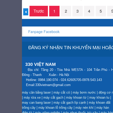
Trước
1
2
3
4
5
Fanpage Facebook
ĐĂNG KÝ NHẬN TIN KHUYẾN MẠI HOẶC
330 VIỆT NAM
Địa chỉ: Tầng 20 - Tòa Nhà WESTA - 104 Trần Phú - 
Đông - Thanh Xuân - Hà Nội
Hotline: 0984.190.074 - 024.62605705-0978.543.143
Email:330vietnam@gmail.com
máy cân bằng laser
|
máy cắt cỏ
|
máy bơm nước
|
động cơ 
|
máy rửa xe
|
máy cắt gạch
|
máy khoan từ
|
may khoan tu
|
may can bang laser
|
máy cắt gạch líp cạnh
|
máy khoan đất
trồng cây
|
máy khoan lỗ trồng cây
|
máy nén khí
|
máy hàn
điện tử
|
máy nông nghiệp
|
máy phun thuốc trừ sâu
|
máy hà