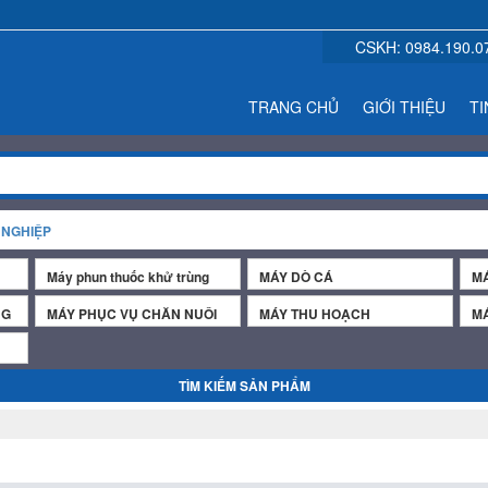
CSKH:
0984.190.0
TRANG CHỦ
GIỚI THIỆU
TI
 NGHIỆP
Máy phun thuốc khử trùng
MÁY DÒ CÁ
MÁ
NG
MÁY PHỤC VỤ CHĂN NUÔI
MÁY THU HOẠCH
MÁ
TÌM KIẾM SẢN PHẨM