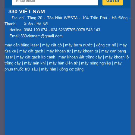
Gửi đi
330 VIỆT NAM
Địa chỉ: Tầng 20 - Tòa Nhà WESTA - 104 Trần Phú - Hà Đông -
Thanh Xuân - Hà Nội
Hotline: 0984.190.074 - 024.62605705-0978.543.143
Email:330vietnam@gmail.com
máy cân bằng laser
|
máy cắt cỏ
|
máy bơm nước
|
động cơ nổ
|
máy
rửa xe
|
máy cắt gạch
|
máy khoan từ
|
may khoan tu
|
may can bang
laser
|
máy cắt gạch líp cạnh
|
máy khoan đất trồng cây
|
máy khoan lỗ
trồng cây
|
máy nén khí
|
máy hàn điện tử
|
máy nông nghiệp
|
máy
phun thuốc trừ sâu
|
máy hàn
|
động cơ xăng