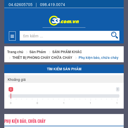
04.62605705
|
098.419.0074
Trang chủ
Sản Phẩm
SẢN PHẨM KHÁC
THIẾT BỊ PHÒNG CHÁY CHỮA CHÁY
Phụ kiện báo, chữa cháy
TÌM KIẾM SẢN PHẨM
Khoảng giá
0
1
0
0
1
1
1
PHỤ KIỆN BÁO, CHỮA CHÁY