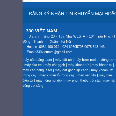
ĐĂNG KÝ NHẬN TIN KHUYẾN MẠI HOẶC
330 VIỆT NAM
Địa chỉ: Tầng 20 - Tòa Nhà WESTA - 104 Trần Phú - 
Đông - Thanh Xuân - Hà Nội
Hotline: 0984.190.074 - 024.62605705-0978.543.143
Email:330vietnam@gmail.com
máy cân bằng laser
|
máy cắt cỏ
|
máy bơm nước
|
động cơ 
|
máy rửa xe
|
máy cắt gạch
|
máy khoan từ
|
may khoan tu
|
may can bang laser
|
máy cắt gạch líp cạnh
|
máy khoan đất
trồng cây
|
máy khoan lỗ trồng cây
|
máy nén khí
|
máy hàn
điện tử
|
máy nông nghiệp
|
máy phun thuốc trừ sâu
|
máy hà
động cơ xăng