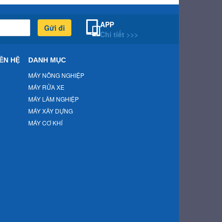
APP
Gửi đi
Chi tiết >>>
ÊN HỆ
DANH MỤC
MÁY NÔNG NGHIỆP
MÁY RỬA XE
MÁY LÂM NGHIỆP
MÁY XÂY DỰNG
MÁY CƠ KHÍ