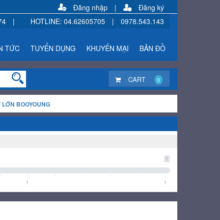
Đăng nhập
|
Đăng ký
74
|
HOTLINE
:
04.62605705
|
0978.543.143
N TỨC
TUYỂN DỤNG
KHUYẾN MẠI
BẢN ĐỒ
CART
0
T LỚN BOOYOUNG
1
1
1