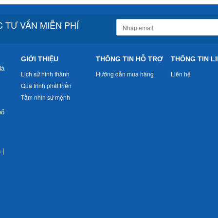
 TƯ VẤN MIỄN PHÍ
GIỚI THIỆU
THÔNG TIN HỖ TRỢ
THÔNG TIN LI
Hà
Lịch sử hình thành
Hướng dẫn mua hàng
Liên hệ
Qúa trình phát triển
Tầm nhìn sứ mệnh
nổ
n
|