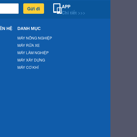
APP
Gửi đi
Chi tiết >>>
ÊN HỆ
DANH MỤC
MÁY NÔNG NGHIỆP
MÁY RỬA XE
MÁY LÂM NGHIỆP
MÁY XÂY DỰNG
MÁY CƠ KHÍ