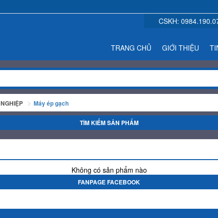
CSKH:
0984.190.0
TRANG CHỦ
GIỚI THIỆU
TI
 NGHIỆP
Máy ép gạch
TÌM KIẾM SẢN PHẨM
Không có sản phẩm nào
FANPAGE FACEBOOK