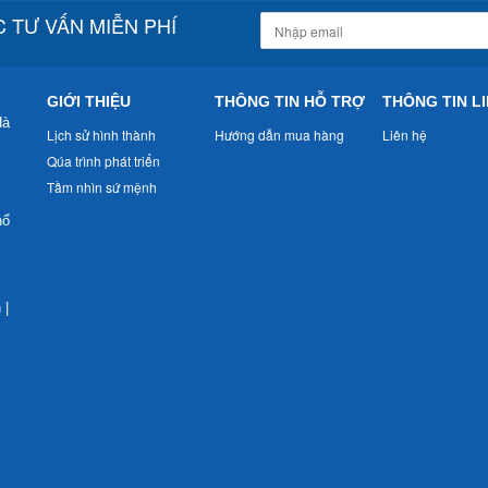
 TƯ VẤN MIỄN PHÍ
GIỚI THIỆU
THÔNG TIN HỖ TRỢ
THÔNG TIN LI
Hà
Lịch sử hình thành
Hướng dẫn mua hàng
Liên hệ
Qúa trình phát triển
Tầm nhìn sứ mệnh
nổ
n
|