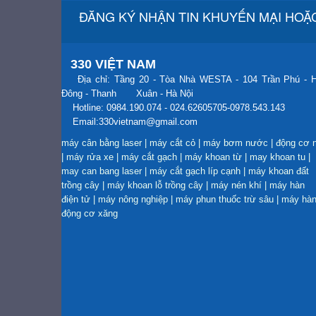
ĐĂNG KÝ NHẬN TIN KHUYẾN MẠI HOẶC
330 VIỆT NAM
Địa chỉ: Tầng 20 - Tòa Nhà WESTA - 104 Trần Phú - 
Đông - Thanh Xuân - Hà Nội
Hotline: 0984.190.074 - 024.62605705-0978.543.143
Email:330vietnam@gmail.com
máy cân bằng laser
|
máy cắt cỏ
|
máy bơm nước
|
động cơ 
|
máy rửa xe
|
máy cắt gạch
|
máy khoan từ
|
may khoan tu
|
may can bang laser
|
máy cắt gạch líp cạnh
|
máy khoan đất
trồng cây
|
máy khoan lỗ trồng cây
|
máy nén khí
|
máy hàn
điện tử
|
máy nông nghiệp
|
máy phun thuốc trừ sâu
|
máy hà
động cơ xăng