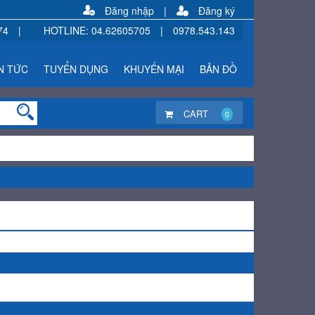
Đăng nhập
|
Đăng ký
74
|
HOTLINE
:
04.62605705
|
0978.543.143
N TỨC
TUYỂN DỤNG
KHUYẾN MẠI
BẢN ĐỒ
CART
0