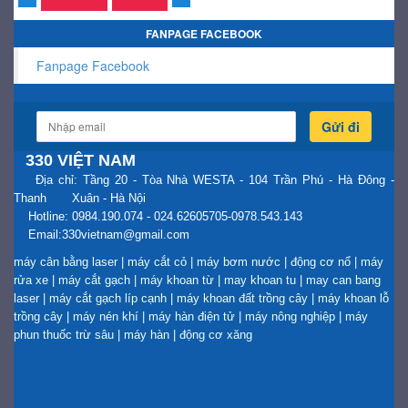
FANPAGE FACEBOOK
Fanpage Facebook
Gửi đi
330 VIỆT NAM
Địa chỉ: Tầng 20 - Tòa Nhà WESTA - 104 Trần Phú - Hà Đông -
Thanh Xuân - Hà Nội
Hotline: 0984.190.074 - 024.62605705-0978.543.143
Email:330vietnam@gmail.com
máy cân bằng laser
|
máy cắt cỏ
|
máy bơm nước
|
động cơ nổ
|
máy
rửa xe
|
máy cắt gạch
|
máy khoan từ
|
may khoan tu
|
may can bang
laser
|
máy cắt gạch líp cạnh
|
máy khoan đất trồng cây
|
máy khoan lỗ
trồng cây
|
máy nén khí
|
máy hàn điện tử
|
máy nông nghiệp
|
máy
phun thuốc trừ sâu
|
máy hàn
|
động cơ xăng