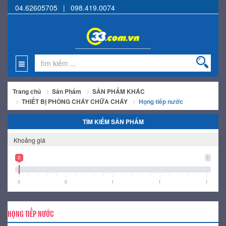
04.62605705
|
098.419.0074
Trang chủ
Sản Phẩm
SẢN PHẨM KHÁC
THIẾT BỊ PHÒNG CHÁY CHỮA CHÁY
Họng tiếp nước
TÌM KIẾM SẢN PHẨM
Khoảng giá
0
1
0
0
1
1
1
HỌNG TIẾP NƯỚC