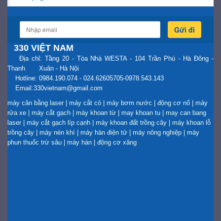
Gửi đi
330 VIỆT NAM
Địa chỉ: Tầng 20 - Tòa Nhà WESTA - 104 Trần Phú - Hà Đông -
Thanh Xuân - Hà Nội
Hotline: 0984.190.074 - 024.62605705-0978.543.143
Email:330vietnam@gmail.com
máy cân bằng laser
|
máy cắt cỏ
|
máy bơm nước
|
động cơ nổ
|
máy
rửa xe
|
máy cắt gạch
|
máy khoan từ
|
may khoan tu
|
may can bang
laser
|
máy cắt gạch líp cạnh
|
máy khoan đất trồng cây
|
máy khoan lỗ
trồng cây
|
máy nén khí
|
máy hàn điện tử
|
máy nông nghiệp
|
máy
phun thuốc trừ sâu
|
máy hàn
|
động cơ xăng