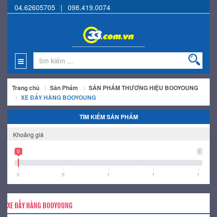
04.62605705
|
098.419.0074
Trang chủ
Sản Phẩm
SẢN PHẨM THƯƠNG HIỆU BOOYOUNG
XE ĐẤY HÀNG BOOYOUNG
TÌM KIẾM SẢN PHẨM
Khoảng giá
0
1
0
0
1
1
1
XE ĐẤY HÀNG BOOYOUNG