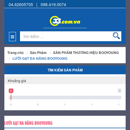
04.62605705
|
098.419.0074
Trang chủ
Sản Phẩm
SẢN PHẨM THƯƠNG HIỆU BOOYOUNG
LƯỠI GẠT ĐA NĂNG BOOYOUNG
TÌM KIẾM SẢN PHẨM
Khoảng giá
0
1
0
0
1
1
1
LƯỠI GẠT ĐA NĂNG BOOYOUNG