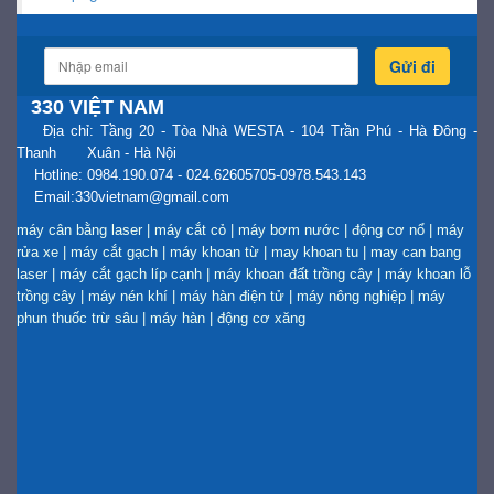
Gửi đi
330 VIỆT NAM
Địa chỉ: Tầng 20 - Tòa Nhà WESTA - 104 Trần Phú - Hà Đông -
Thanh Xuân - Hà Nội
Hotline: 0984.190.074 - 024.62605705-0978.543.143
Email:330vietnam@gmail.com
máy cân bằng laser
|
máy cắt cỏ
|
máy bơm nước
|
động cơ nổ
|
máy
rửa xe
|
máy cắt gạch
|
máy khoan từ
|
may khoan tu
|
may can bang
laser
|
máy cắt gạch líp cạnh
|
máy khoan đất trồng cây
|
máy khoan lỗ
trồng cây
|
máy nén khí
|
máy hàn điện tử
|
máy nông nghiệp
|
máy
phun thuốc trừ sâu
|
máy hàn
|
động cơ xăng