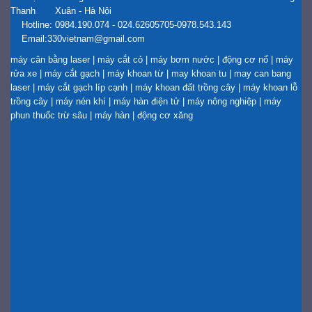
Thanh Xuân - Hà Nội
Hotline: 0984.190.074 - 024.62605705-0978.543.143
Email:330vietnam@gmail.com
máy cân bằng laser
|
máy cắt cỏ
|
máy bơm nước
|
động cơ nổ
|
máy
rửa xe
|
máy cắt gạch
|
máy khoan từ
|
may khoan tu
|
may can bang
laser
|
máy cắt gạch líp cạnh
|
máy khoan đất trồng cây
|
máy khoan lỗ
trồng cây
|
máy nén khí
|
máy hàn điện tử
|
máy nông nghiệp
|
máy
phun thuốc trừ sâu
|
máy hàn
|
động cơ xăng