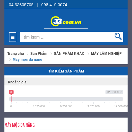
04.62605705
|
098.419.0074
Trang chủ
Sản Phẩm
SẢN PHẨM KHÁC
MÁY LÂM NGHIỆP
Máy mộc đa năng
TÌM KIẾM SẢN PHẨM
Khoảng giá
0
12 500 000
0
3 125 000
6 250 000
9 375 000
12 500 000
MÁY MỘC ĐA NĂNG