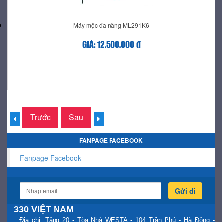
Máy mộc đa năng ML291K6
GIÁ: 12.500.000 đ
Trước
Sau
FANPAGE FACEBOOK
Fanpage Facebook
Gửi đi
330 VIỆT NAM
Địa chỉ: Tầng 20 - Tòa Nhà WESTA - 104 Trần Phú - Hà Đông -