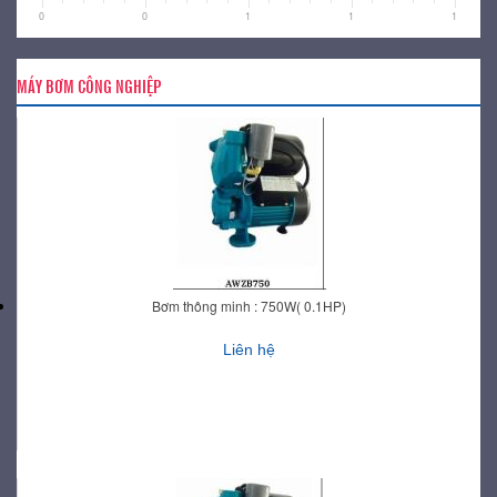
0
0
1
1
1
MÁY BƠM CÔNG NGHIỆP
Bơm thông minh : 750W( 0.1HP)
Liên hệ