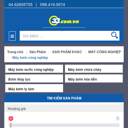
04.62605705
|
098.419.0074
Trang chủ
Sản Phẩm
SẢN PHẨM KHÁC
MÁY CÔNG NGHIỆP
Máy bơm công nghiệp
Máy bơm nước công nghiệp
Máy bơm chữa cháy
Bơm thủy lực
Máy bơm hỏa tiễn
Máy bơm ly tâm
TÌM KIẾM SẢN PHẨM
Khoảng giá
0
1