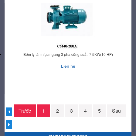
Bơm ly tâm trục ngang 3 pha công suất: 7.5KW(10 HP)
Liên hệ
Trước
1
2
3
4
5
Sau