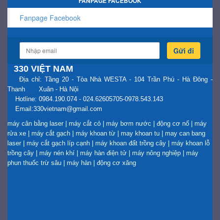
FANPAGE FACEBOOK
Fanpage Facebook
Gửi đi
330 VIỆT NAM
Địa chỉ: Tầng 20 - Tòa Nhà WESTA - 104 Trần Phú - Hà Đông -
Thanh Xuân - Hà Nội
Hotline: 0984.190.074 - 024.62605705-0978.543.143
Email:330vietnam@gmail.com
máy cân bằng laser
|
máy cắt cỏ
|
máy bơm nước
|
động cơ nổ
|
máy
rửa xe
|
máy cắt gạch
|
máy khoan từ
|
may khoan tu
|
may can bang
laser
|
máy cắt gạch líp cạnh
|
máy khoan đất trồng cây
|
máy khoan lỗ
trồng cây
|
máy nén khí
|
máy hàn điện tử
|
máy nông nghiệp
|
máy
phun thuốc trừ sâu
|
máy hàn
|
động cơ xăng