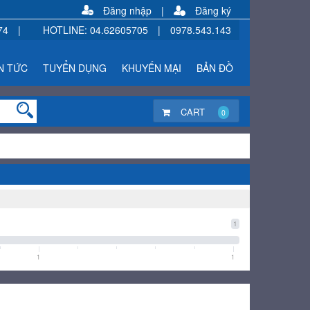
Đăng nhập
|
Đăng ký
74
|
HOTLINE
:
04.62605705
|
0978.543.143
N TỨC
TUYỂN DỤNG
KHUYẾN MẠI
BẢN ĐỒ
CART
0
1
1
1