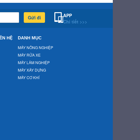
APP
Gửi đi
Chi tiết >>>
ÊN HỆ
DANH MỤC
MÁY NÔNG NGHIỆP
MÁY RỬA XE
MÁY LÂM NGHIỆP
MÁY XÂY DỰNG
MÁY CƠ KHÍ