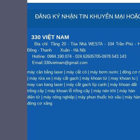
ĐĂNG KÝ NHẬN TIN KHUYẾN MẠI HOẶC
330 VIỆT NAM
Địa chỉ: Tầng 20 - Tòa Nhà WESTA - 104 Trần Phú - 
Đông - Thanh Xuân - Hà Nội
Hotline: 0984.190.074 - 024.62605705-0978.543.143
Email:330vietnam@gmail.com
máy cân bằng laser
|
máy cắt cỏ
|
máy bơm nước
|
động cơ 
|
máy rửa xe
|
máy cắt gạch
|
máy khoan từ
|
may khoan tu
|
may can bang laser
|
máy cắt gạch líp cạnh
|
máy khoan đất
trồng cây
|
máy khoan lỗ trồng cây
|
máy nén khí
|
máy hàn
điện tử
|
máy nông nghiệp
|
máy phun thuốc trừ sâu
|
máy hà
động cơ xăng