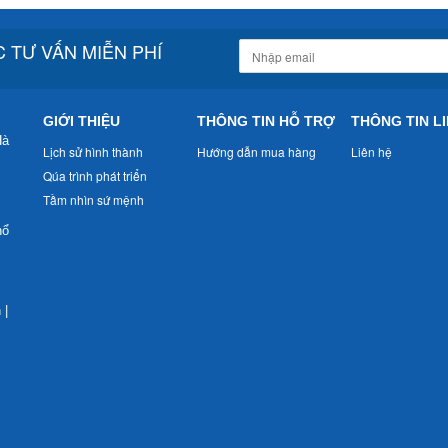
 TƯ VẤN MIỄN PHÍ
GIỚI THIỆU
THÔNG TIN HỖ TRỢ
THÔNG TIN LI
Hà
Lịch sử hình thành
Hướng dẫn mua hàng
Liên hệ
Qúa trình phát triển
Tầm nhìn sứ mệnh
nổ
n
|