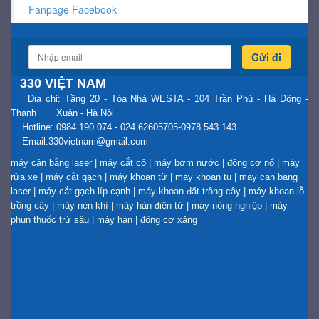
Fanpage Facebook
Gửi đi
330 VIỆT NAM
Địa chỉ: Tầng 20 - Tòa Nhà WESTA - 104 Trần Phú - Hà Đông -
Thanh Xuân - Hà Nội
Hotline: 0984.190.074 - 024.62605705-0978.543.143
Email:330vietnam@gmail.com
máy cân bằng laser
|
máy cắt cỏ
|
máy bơm nước
|
động cơ nổ
|
máy
rửa xe
|
máy cắt gạch
|
máy khoan từ
|
may khoan tu
|
may can bang
laser
|
máy cắt gạch líp cạnh
|
máy khoan đất trồng cây
|
máy khoan lỗ
trồng cây
|
máy nén khí
|
máy hàn điện tử
|
máy nông nghiệp
|
máy
phun thuốc trừ sâu
|
máy hàn
|
động cơ xăng