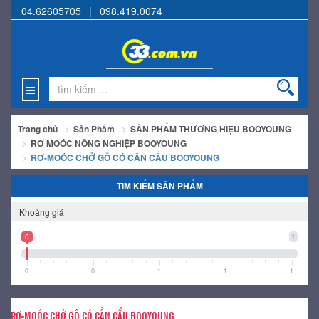
04.62605705
|
098.419.0074
Trang chủ
Sản Phẩm
SẢN PHẨM THƯƠNG HIỆU BOOYOUNG
RƠ MOÓC NÔNG NGHIỆP BOOYOUNG
RƠ-MOÓC CHỞ GỖ CÓ CẦN CẨU BOOYOUNG
TÌM KIẾM SẢN PHẨM
Khoảng giá
0
1
0
0
1
1
1
RƠ-MOÓC CHỞ GỖ CÓ CẦN CẨU BOOYOUNG