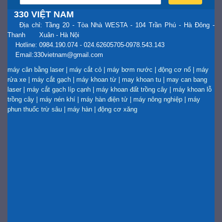
330 VIỆT NAM
Địa chỉ: Tầng 20 - Tòa Nhà WESTA - 104 Trần Phú - Hà Đông -
Thanh Xuân - Hà Nội
Hotline: 0984.190.074 - 024.62605705-0978.543.143
Email:330vietnam@gmail.com
máy cân bằng laser
|
máy cắt cỏ
|
máy bơm nước
|
động cơ nổ
|
máy
rửa xe
|
máy cắt gạch
|
máy khoan từ
|
may khoan tu
|
may can bang
laser
|
máy cắt gạch líp cạnh
|
máy khoan đất trồng cây
|
máy khoan lỗ
trồng cây
|
máy nén khí
|
máy hàn điện tử
|
máy nông nghiệp
|
máy
phun thuốc trừ sâu
|
máy hàn
|
động cơ xăng