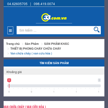
04.62605705
|
098.419.0074
Trang chủ
Sản Phẩm
SẢN PHẨM KHÁC
THIẾT BỊ PHÒNG CHÁY CHỮA CHÁY
Van chữa cháy ( van cứu hỏa )
TÌM KIẾM SẢN PHẨM
Khoảng giá
0
1
0
0
1
1
1
VAN CHỮA CHÁY ( VAN CỨU HỎA )