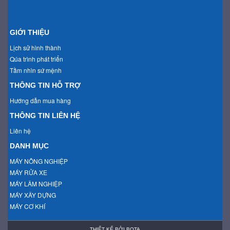
GIỚI THIỆU
Lịch sử hình thành
Qúa trình phát triển
Tầm nhìn sứ mệnh
THÔNG TIN HỖ TRỢ
Hướng dẫn mua hàng
THÔNG TIN LIÊN HỆ
Liên hệ
DANH MỤC
MÁY NÔNG NGHIỆP
MÁY RỬA XE
MÁY LÂM NGHIỆP
MÁY XÂY DỰNG
MÁY CƠ KHÍ
THIẾT KẾ BỞI
BOTA