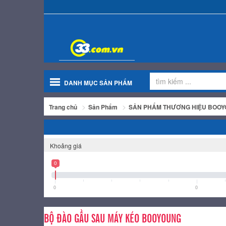
DANH MỤC SẢN PHẨM
Trang chủ
Sản Phẩm
SẢN PHẨM THƯƠNG HIỆU BOO
Khoảng giá
0
0
0
BỘ ĐÀO GẦU SAU MÁY KÉO BOOYOUNG