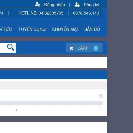
Đăng nhập
|
Đăng ký
74
|
HOTLINE
:
04.62605705
|
0978.543.143
N TỨC
TUYỂN DỤNG
KHUYẾN MẠI
BẢN ĐỒ
CART
0
1
1
1