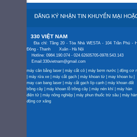
ĐĂNG KÝ NHẬN TIN KHUYẾN MẠI HOẶC
330 VIỆT NAM
Địa chỉ: Tầng 20 - Tòa Nhà WESTA - 104 Trần Phú - 
Đông - Thanh Xuân - Hà Nội
Hotline: 0984.190.074 - 024.62605705-0978.543.143
Email:330vietnam@gmail.com
máy cân bằng laser
|
máy cắt cỏ
|
máy bơm nước
|
động cơ 
|
máy rửa xe
|
máy cắt gạch
|
máy khoan từ
|
may khoan tu
|
may can bang laser
|
máy cắt gạch líp cạnh
|
máy khoan đất
trồng cây
|
máy khoan lỗ trồng cây
|
máy nén khí
|
máy hàn
điện tử
|
máy nông nghiệp
|
máy phun thuốc trừ sâu
|
máy hà
động cơ xăng