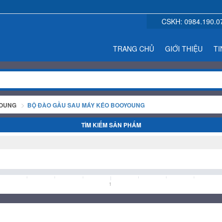
CSKH:
0984.190.0
TRANG CHỦ
GIỚI THIỆU
TI
YOUNG
BỘ ĐÀO GẦU SAU MÁY KÉO BOOYOUNG
TÌM KIẾM SẢN PHẨM
1