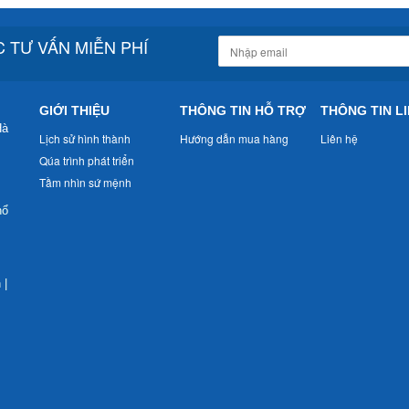
 TƯ VẤN MIỄN PHÍ
GIỚI THIỆU
THÔNG TIN HỖ TRỢ
THÔNG TIN LI
Hà
Lịch sử hình thành
Hướng dẫn mua hàng
Liên hệ
Qúa trình phát triển
Tầm nhìn sứ mệnh
nổ
n
|