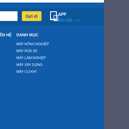
APP
Gửi đi
Chi tiết >>>
ÊN HỆ
DANH MỤC
MÁY NÔNG NGHIỆP
MÁY RỬA XE
MÁY LÂM NGHIỆP
MÁY XÂY DỰNG
MÁY CƠ KHÍ