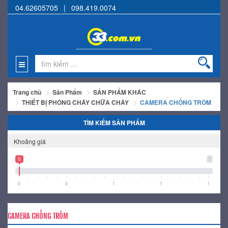
04.62605705
|
098.419.0074
Trang chủ
Sản Phẩm
SẢN PHẨM KHÁC
THIẾT BỊ PHÒNG CHÁY CHỮA CHÁY
CAMERA CHỐNG TRÔM
TÌM KIẾM SẢN PHẨM
Khoảng giá
0
1
0
0
1
1
1
CAMERA CHỐNG TRÔM