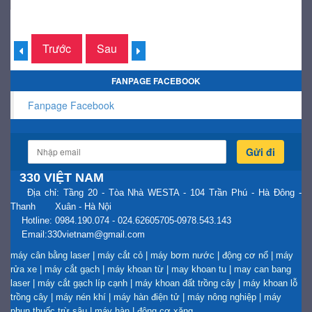
Trước
Sau
FANPAGE FACEBOOK
Fanpage Facebook
Gửi đi
330 VIỆT NAM
Địa chỉ: Tầng 20 - Tòa Nhà WESTA - 104 Trần Phú - Hà Đông -
Thanh Xuân - Hà Nội
Hotline: 0984.190.074 - 024.62605705-0978.543.143
Email:330vietnam@gmail.com
máy cân bằng laser
|
máy cắt cỏ
|
máy bơm nước
|
động cơ nổ
|
máy
rửa xe
|
máy cắt gạch
|
máy khoan từ
|
may khoan tu
|
may can bang
laser
|
máy cắt gạch líp cạnh
|
máy khoan đất trồng cây
|
máy khoan lỗ
trồng cây
|
máy nén khí
|
máy hàn điện tử
|
máy nông nghiệp
|
máy
phun thuốc trừ sâu
|
máy hàn
|
động cơ xăng