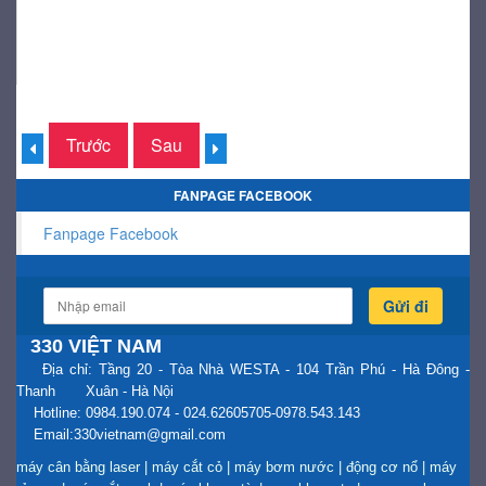
Trước
Sau
FANPAGE FACEBOOK
Fanpage Facebook
Gửi đi
330 VIỆT NAM
Địa chỉ: Tầng 20 - Tòa Nhà WESTA - 104 Trần Phú - Hà Đông -
Thanh Xuân - Hà Nội
Hotline: 0984.190.074 - 024.62605705-0978.543.143
Email:330vietnam@gmail.com
máy cân bằng laser
|
máy cắt cỏ
|
máy bơm nước
|
động cơ nổ
|
máy