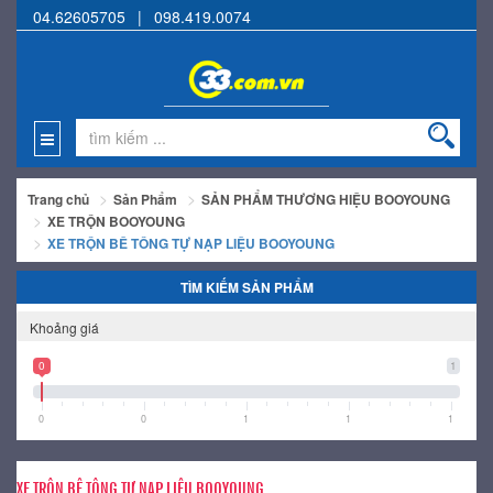
04.62605705
|
098.419.0074
Trang chủ
Sản Phẩm
SẢN PHẨM THƯƠNG HIỆU BOOYOUNG
XE TRỘN BOOYOUNG
XE TRỘN BÊ TÔNG TỰ NẠP LIỆU BOOYOUNG
TÌM KIẾM SẢN PHẨM
Khoảng giá
0
1
0
0
1
1
1
XE TRỘN BÊ TÔNG TỰ NẠP LIỆU BOOYOUNG