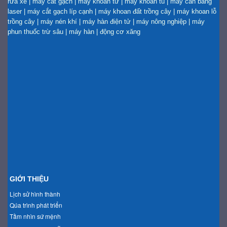
rửa xe
|
máy cắt gạch
|
máy khoan từ
|
may khoan tu
|
may can bang
laser
|
máy cắt gạch líp cạnh
|
máy khoan đất trồng cây
|
máy khoan lỗ
trồng cây
|
máy nén khí
|
máy hàn điện tử
|
máy nông nghiệp
|
máy
phun thuốc trừ sâu
|
máy hàn
|
động cơ xăng
GIỚI THIỆU
Lịch sử hình thành
Qúa trình phát triển
Tầm nhìn sứ mệnh