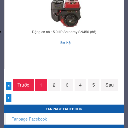
Động cơ nổ 15.0HP Shineray SN450 (đỏ)
Liên hệ
Trước
1
2
3
4
5
Sau
FANPAGE FACEBOOK
Fanpage Facebook