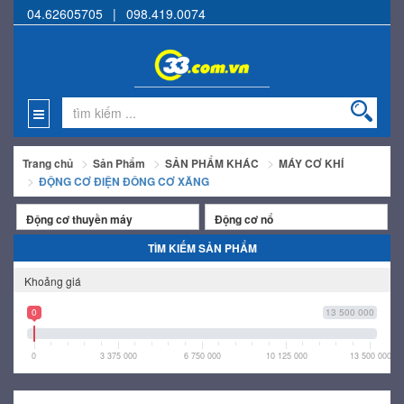
04.62605705
|
098.419.0074
Trang chủ
Sản Phẩm
SẢN PHẨM KHÁC
MÁY CƠ KHÍ
ĐỘNG CƠ ĐIỆN ĐÔNG CƠ XĂNG
Động cơ thuyền máy
Động cơ nổ
TÌM KIẾM SẢN PHẨM
Khoảng giá
0
13 500 000
0
3 375 000
6 750 000
10 125 000
13 500 000