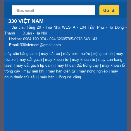
Gửi đi
330 VIỆT NAM
Địa chỉ: Tầng 20 - Tòa Nhà WESTA - 104 Trần Phú - Hà Đông -
Thanh Xuân - Hà Nội
Hotline: 0984.190.074 - 024.62605705-0978.543.143
Email:330vietnam@gmail.com
máy cân bằng laser
|
máy cắt cỏ
|
máy bơm nước
|
động cơ nổ
|
máy
rửa xe
|
máy cắt gạch
|
máy khoan từ
|
may khoan tu
|
may can bang
laser
|
máy cắt gạch líp cạnh
|
máy khoan đất trồng cây
|
máy khoan lỗ
trồng cây
|
máy nén khí
|
máy hàn điện tử
|
máy nông nghiệp
|
máy
phun thuốc trừ sâu
|
máy hàn
|
động cơ xăng