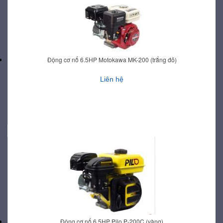
Động cơ nổ 6.5HP Motokawa MK-200 (trắng đỏ)
Liên hệ
Động cơ nổ 6.5HP Pilo P-200C (vàng)