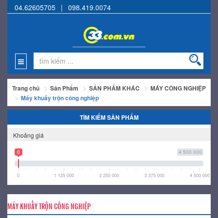
04.62605705
|
098.419.0074
Trang chủ
Sản Phẩm
SẢN PHẨM KHÁC
MÁY CÔNG NGHIỆP
Máy khuấy trộn công nghiệp
TÌM KIẾM SẢN PHẨM
Khoảng giá
0
4 500 000
0
1 125 000
2 250 000
3 375 000
4 500 000
MÁY KHUẤY TRỘN CÔNG NGHIỆP