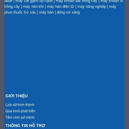
laser
|
máy cắt gạch líp cạnh
|
máy khoan đất trồng cây
|
máy khoan lỗ
trồng cây
|
máy nén khí
|
máy hàn điện tử
|
máy nông nghiệp
|
máy
phun thuốc trừ sâu
|
máy hàn
|
động cơ xăng
GIỚI THIỆU
Lịch sử hình thành
Qúa trình phát triển
Tầm nhìn sứ mệnh
THÔNG TIN HỖ TRỢ