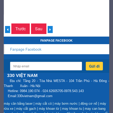
Trước
Sau
FANPAGE FACEBOOK
Fanpage Facebook
Gửi đi
330 VIỆT NAM
Địa chỉ: Tầng 20 - Tòa Nhà WESTA - 104 Trần Phú - Hà Đông -
Thanh Xuân - Hà Nội
Hotline: 0984.190.074 - 024.62605705-0978.543.143
Email:330vietnam@gmail.com
máy cân bằng laser
|
máy cắt cỏ
|
máy bơm nước
|
động cơ nổ
|
máy
rửa xe
|
máy cắt gạch
|
máy khoan từ
|
may khoan tu
|
may can bang