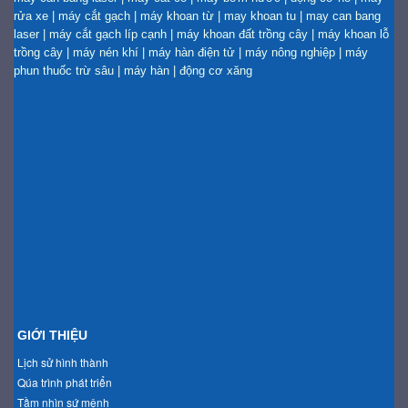
rửa xe
|
máy cắt gạch
|
máy khoan từ
|
may khoan tu
|
may can bang
laser
|
máy cắt gạch líp cạnh
|
máy khoan đất trồng cây
|
máy khoan lỗ
trồng cây
|
máy nén khí
|
máy hàn điện tử
|
máy nông nghiệp
|
máy
phun thuốc trừ sâu
|
máy hàn
|
động cơ xăng
GIỚI THIỆU
Lịch sử hình thành
Qúa trình phát triển
Tầm nhìn sứ mệnh