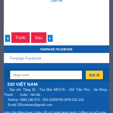
Liên hệ
Trước
Sau
FANPAGE FACEBOOK
Fanpage Facebook
Gửi đi
330 VIỆT NAM
Địa chỉ: Tầng 20 - Tòa Nhà WESTA - 104 Trần Phú - Hà Đông -
Thanh Xuân - Hà Nội
Hotline: 0984.190.074 - 024.62605705-0978.543.143
Email:330vietnam@gmail.com
máy cân bằng laser
|
máy cắt cỏ
|
máy bơm nước
|
động cơ nổ
|
máy