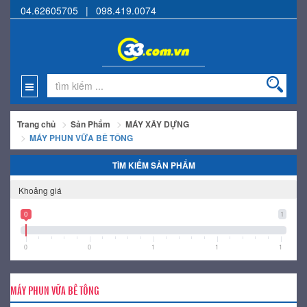
04.62605705
|
098.419.0074
Trang chủ
Sản Phẩm
MÁY XÂY DỰNG
MÁY PHUN VỮA BÊ TÔNG
TÌM KIẾM SẢN PHẨM
Khoảng giá
0
1
0
0
1
1
1
MÁY PHUN VỮA BÊ TÔNG