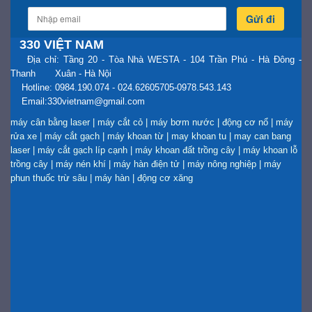
Gửi đi
330 VIỆT NAM
Địa chỉ: Tầng 20 - Tòa Nhà WESTA - 104 Trần Phú - Hà Đông -
Thanh Xuân - Hà Nội
Hotline: 0984.190.074 - 024.62605705-0978.543.143
Email:330vietnam@gmail.com
máy cân bằng laser
|
máy cắt cỏ
|
máy bơm nước
|
động cơ nổ
|
máy
rửa xe
|
máy cắt gạch
|
máy khoan từ
|
may khoan tu
|
may can bang
laser
|
máy cắt gạch líp cạnh
|
máy khoan đất trồng cây
|
máy khoan lỗ
trồng cây
|
máy nén khí
|
máy hàn điện tử
|
máy nông nghiệp
|
máy
phun thuốc trừ sâu
|
máy hàn
|
động cơ xăng