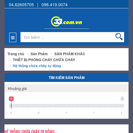
04.62605705
|
098.419.0074
Trang chủ
Sản Phẩm
SẢN PHẨM KHÁC
THIẾT BỊ PHÒNG CHÁY CHỮA CHÁY
Hệ thống chữa cháy tự động
TÌM KIẾM SẢN PHẨM
Khoảng giá
0
1
0
0
1
1
1
HỆ THỐNG CHỮA CHÁY TỰ ĐỘNG