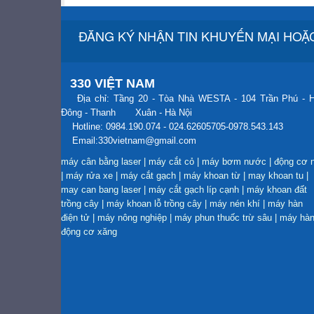
ĐĂNG KÝ NHẬN TIN KHUYẾN MẠI HOẶC
330 VIỆT NAM
Địa chỉ: Tầng 20 - Tòa Nhà WESTA - 104 Trần Phú - 
Đông - Thanh Xuân - Hà Nội
Hotline: 0984.190.074 - 024.62605705-0978.543.143
Email:330vietnam@gmail.com
máy cân bằng laser
|
máy cắt cỏ
|
máy bơm nước
|
động cơ 
|
máy rửa xe
|
máy cắt gạch
|
máy khoan từ
|
may khoan tu
|
may can bang laser
|
máy cắt gạch líp cạnh
|
máy khoan đất
trồng cây
|
máy khoan lỗ trồng cây
|
máy nén khí
|
máy hàn
điện tử
|
máy nông nghiệp
|
máy phun thuốc trừ sâu
|
máy hà
động cơ xăng