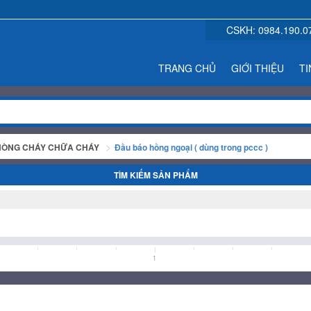
CSKH:
0984.190.0
TRANG CHỦ
GIỚI THIỆU
TI
PHÒNG CHÁY CHỮA CHÁY
Đầu báo hồng ngoại ( dùng trong pccc )
TÌM KIẾM SẢN PHẨM
1