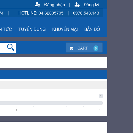
Đăng nhập
|
Đăng ký
74
|
HOTLINE
:
04.62605705
|
0978.543.143
N TỨC
TUYỂN DỤNG
KHUYẾN MẠI
BẢN ĐỒ
CART
0
1
1
1