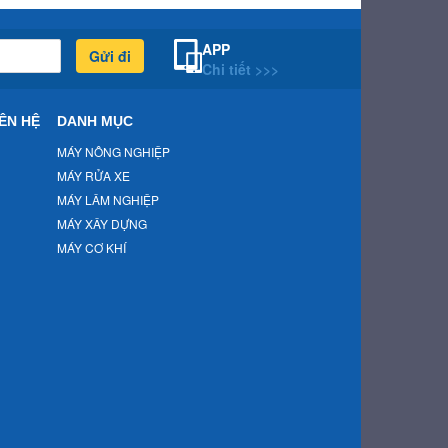
APP
Gửi đi
Chi tiết >>>
ÊN HỆ
DANH MỤC
MÁY NÔNG NGHIỆP
MÁY RỬA XE
MÁY LÂM NGHIỆP
MÁY XÂY DỰNG
MÁY CƠ KHÍ