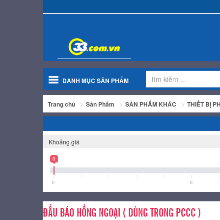
DANH MỤC SẢN PHẨM
Trang chủ
Sản Phẩm
SẢN PHẨM KHÁC
THIẾT BỊ 
Khoảng giá
0
0
0
ĐẦU BÁO HỒNG NGOẠI ( DÙNG TRONG PCCC )