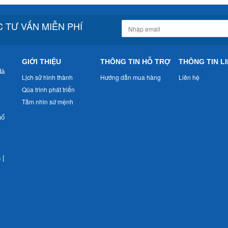
 TƯ VẤN MIỄN PHÍ
GIỚI THIỆU
THÔNG TIN HỖ TRỢ
THÔNG TIN LI
Hà
Lịch sử hình thành
Hướng dẫn mua hàng
Liên hệ
Qúa trình phát triển
Tầm nhìn sứ mệnh
nổ
n
|