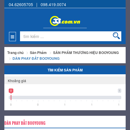
04.62605705
|
098.419.0074
Trang chủ
Sản Phẩm
SẢN PHẨM THƯƠNG HIỆU BOOYOUNG
DÀN PHAY ĐẤT BOOYOUNG
TÌM KIẾM SẢN PHẨM
Khoảng giá
0
1
0
0
1
1
1
DÀN PHAY ĐẤT BOOYOUNG