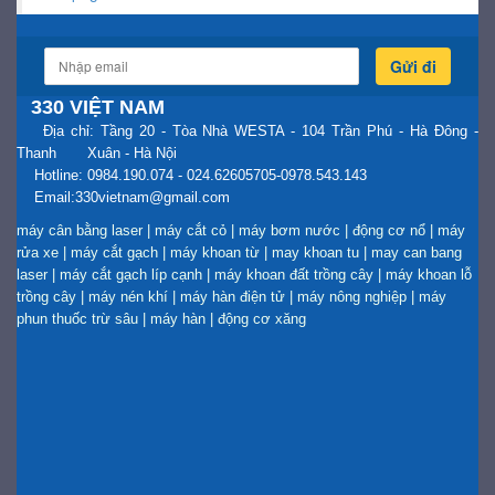
Gửi đi
330 VIỆT NAM
Địa chỉ: Tầng 20 - Tòa Nhà WESTA - 104 Trần Phú - Hà Đông -
Thanh Xuân - Hà Nội
Hotline: 0984.190.074 - 024.62605705-0978.543.143
Email:330vietnam@gmail.com
máy cân bằng laser
|
máy cắt cỏ
|
máy bơm nước
|
động cơ nổ
|
máy
rửa xe
|
máy cắt gạch
|
máy khoan từ
|
may khoan tu
|
may can bang
laser
|
máy cắt gạch líp cạnh
|
máy khoan đất trồng cây
|
máy khoan lỗ
trồng cây
|
máy nén khí
|
máy hàn điện tử
|
máy nông nghiệp
|
máy
phun thuốc trừ sâu
|
máy hàn
|
động cơ xăng