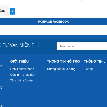
Sau
FANPAGE FACEBOOK
 TƯ VẤN MIỄN PHÍ
GIỚI THIỆU
THÔNG TIN HỖ TRỢ
THÔNG TIN LI
Hà
Lịch sử hình thành
Hướng dẫn mua hàng
Liên hệ
Qúa trình phát triển
Tầm nhìn sứ mệnh
nổ
n
|