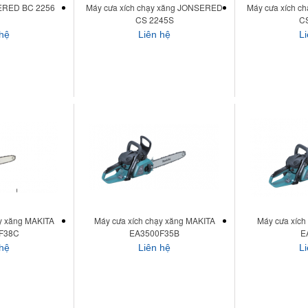
SERED BC 2256
Máy cưa xích chạy xăng JONSERED
Máy cưa xích 
CS 2245S
C
 hệ
Liên hệ
L
y xăng MAKITA
Máy cưa xích chạy xăng MAKITA
Máy cưa xích
F38C
EA3500F35B
E
 hệ
Liên hệ
L