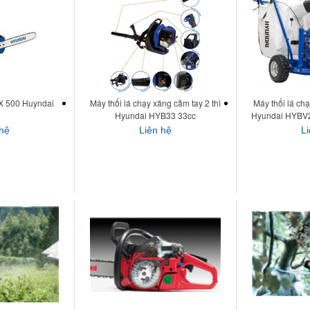
X 500 Huyndai
Máy thổi lá chạy xăng cầm tay 2 thì
Máy thổi lá chạ
Hyundai HYB33 33cc
Hyundai HYBV2
bụi và
 hệ
Liên hệ
L