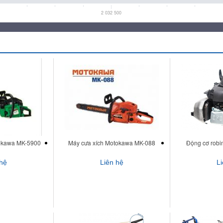
2 032 500
okawa MK-5900
Máy cưa xích Motokawa MK-088
Động cơ robi
 hệ
Liên hệ
L