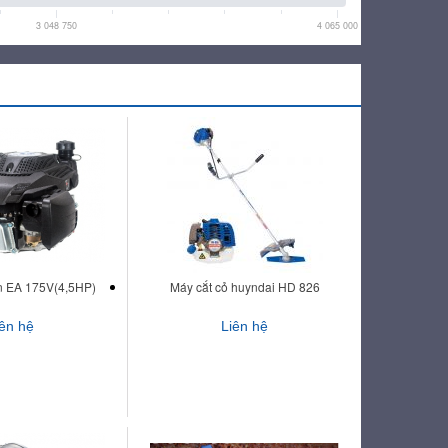
3 048 750
4 065 000
n EA 175V(4,5HP)
Máy cắt cỏ huyndai HD 826
iên hệ
Liên hệ