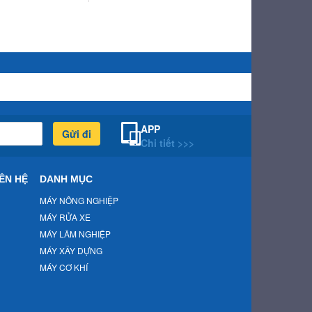
APP
Gửi đi
Chi tiết >>>
ÊN HỆ
DANH MỤC
MÁY NÔNG NGHIỆP
MÁY RỬA XE
MÁY LÂM NGHIỆP
MÁY XÂY DỰNG
MÁY CƠ KHÍ