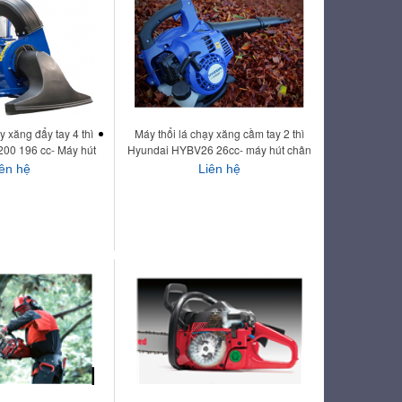
y xăng đẩy tay 4 thì
Máy thổi lá chạy xăng cầm tay 2 thì
00 196 cc- Máy hút
Hyundai HYBV26 26cc- máy hút chân
 máy hút lá
không
iên hệ
Liên hệ