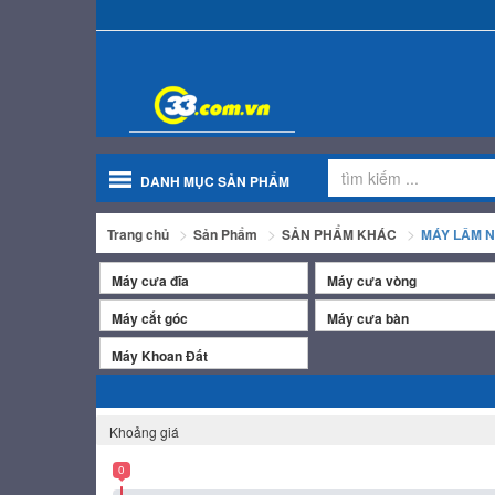
DANH MỤC SẢN PHẨM
Trang chủ
Sản Phẩm
SẢN PHẨM KHÁC
MÁY LÂM N
Máy cưa đĩa
Máy cưa vòng
Máy cắt góc
Máy cưa bàn
Máy Khoan Đất
Khoảng giá
0