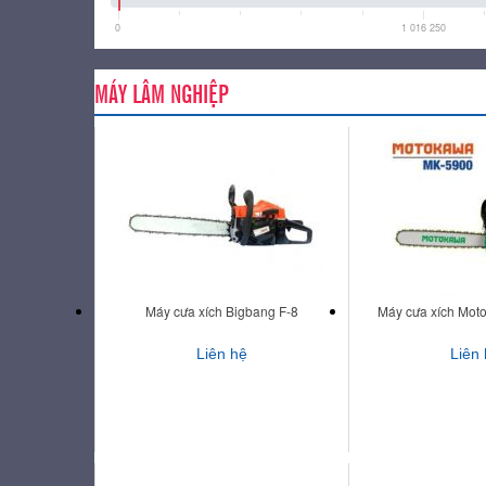
0
1 016 250
MÁY LÂM NGHIỆP
Máy cưa xích Bigbang F-8
Máy cưa xích Mot
Liên hệ
Liên