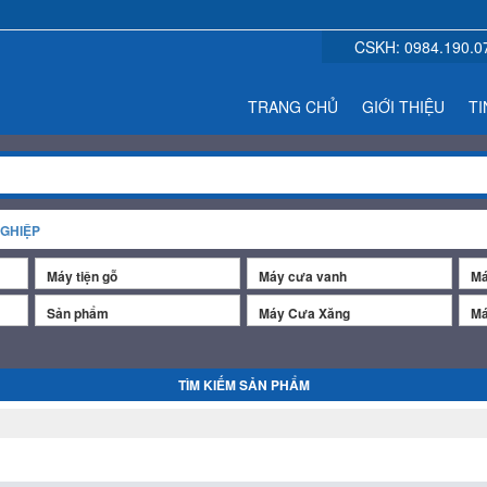
CSKH:
0984.190.0
TRANG CHỦ
GIỚI THIỆU
TI
GHIỆP
Máy tiện gỗ
Máy cưa vanh
Má
Sản phẩm
Máy Cưa Xăng
Má
TÌM KIẾM SẢN PHẨM