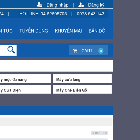
Đăng nhập
|
Đăng ký
74
|
HOTLINE
:
04.62605705
|
0978.543.143
N TỨC
TUYỂN DỤNG
KHUYẾN MẠI
BẢN ĐỒ
CART
0
y mộc đa năng
Máy cưa lọng
y Cưa Điện
Máy Chế Biến Gỗ
4 065 000