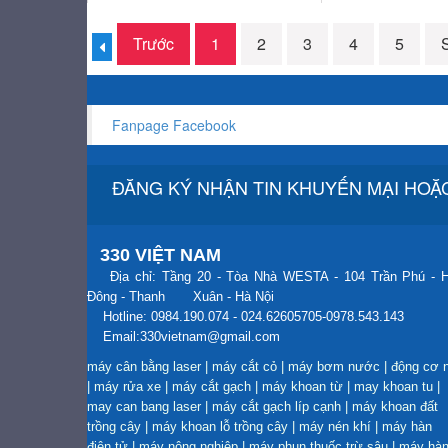
Trước
1
2
3
4
5
Fanpage Facebook
ĐĂNG KÝ NHẬN TIN KHUYẾN MẠI HOẶC
330 VIỆT NAM
Địa chỉ: Tầng 20 - Tòa Nhà WESTA - 104 Trần Phú - 
Đông - Thanh Xuân - Hà Nội
Hotline: 0984.190.074 - 024.62605705-0978.543.143
Email:330vietnam@gmail.com
máy cân bằng laser
|
máy cắt cỏ
|
máy bơm nước
|
động cơ 
|
máy rửa xe
|
máy cắt gạch
|
máy khoan từ
|
may khoan tu
|
may can bang laser
|
máy cắt gạch líp cạnh
|
máy khoan đất
trồng cây
|
máy khoan lỗ trồng cây
|
máy nén khí
|
máy hàn
điện tử
|
máy nông nghiệp
|
máy phun thuốc trừ sâu
|
máy hà