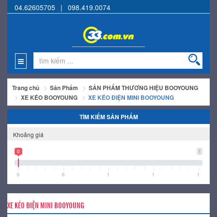
04.62605705
|
098.419.0074
Trang chủ
Sản Phẩm
SẢN PHẨM THƯƠNG HIỆU BOOYOUNG
XE KÉO BOOYOUNG
XE KÉO ĐIỆN MINI BOOYOUNG
TÌM KIẾM SẢN PHẨM
Khoảng giá
0
1
0
0
1
1
1
XE KÉO ĐIỆN MINI BOOYOUNG