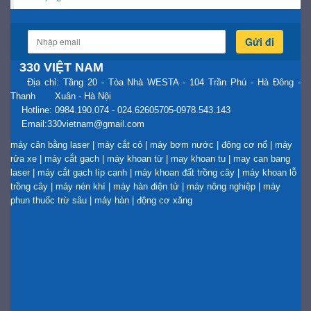
Gửi đi
330 VIỆT NAM
Địa chỉ: Tầng 20 - Tòa Nhà WESTA - 104 Trần Phú - Hà Đông -
Thanh Xuân - Hà Nội
Hotline: 0984.190.074 - 024.62605705-0978.543.143
Email:330vietnam@gmail.com
máy cân bằng laser
|
máy cắt cỏ
|
máy bơm nước
|
động cơ nổ
|
máy
rửa xe
|
máy cắt gạch
|
máy khoan từ
|
may khoan tu
|
may can bang
laser
|
máy cắt gạch líp cạnh
|
máy khoan đất trồng cây
|
máy khoan lỗ
trồng cây
|
máy nén khí
|
máy hàn điện tử
|
máy nông nghiệp
|
máy
phun thuốc trừ sâu
|
máy hàn
|
động cơ xăng