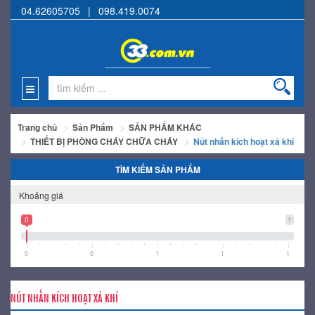
04.62605705
|
098.419.0074
Trang chủ
Sản Phẩm
SẢN PHẨM KHÁC
THIẾT BỊ PHÒNG CHÁY CHỮA CHÁY
Nút nhấn kích hoạt xả khí
TÌM KIẾM SẢN PHẨM
Khoảng giá
0
1
0
0
1
1
1
NÚT NHẤN KÍCH HOẠT XẢ KHÍ