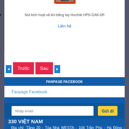
Nút kích hoạt xả khí bằng tay Hochiki HPS-DAK-SR
Liên hệ
Trước
Sau
FANPAGE FACEBOOK
Fanpage Facebook
Gửi đi
330 VIỆT NAM
Địa chỉ: Tầng 20 - Tòa Nhà WESTA - 104 Trần Phú - Hà Đông -