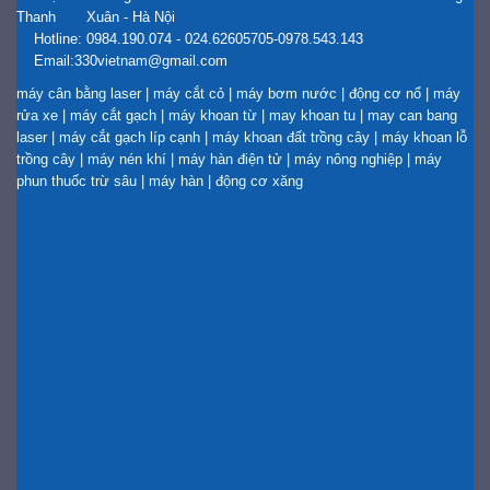
Thanh Xuân - Hà Nội
Hotline: 0984.190.074 - 024.62605705-0978.543.143
Email:330vietnam@gmail.com
máy cân bằng laser
|
máy cắt cỏ
|
máy bơm nước
|
động cơ nổ
|
máy
rửa xe
|
máy cắt gạch
|
máy khoan từ
|
may khoan tu
|
may can bang
laser
|
máy cắt gạch líp cạnh
|
máy khoan đất trồng cây
|
máy khoan lỗ
trồng cây
|
máy nén khí
|
máy hàn điện tử
|
máy nông nghiệp
|
máy
phun thuốc trừ sâu
|
máy hàn
|
động cơ xăng