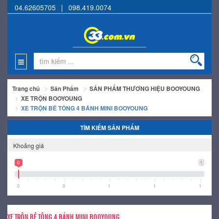
04.62605705
|
098.419.0074
Trang chủ
Sản Phẩm
SẢN PHẨM THƯƠNG HIỆU BOOYOUNG
XE TRỘN BOOYOUNG
XE TRỘN BÊ TÔNG 4 BÁNH MINI BOOYOUNG
TÌM KIẾM SẢN PHẨM
Khoảng giá
0
1
0
0
1
1
1
XE TRỘN BÊ TÔNG 4 BÁNH MINI BOOYOUNG