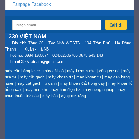
Fanpage Facebook
Gửi đi
330 VIỆT NAM
Địa chỉ: Tầng 20 - Tòa Nhà WESTA - 104 Trần Phú - Hà Đông -
Thanh Xuân - Hà Nội
Hotline: 0984.190.074 - 024.62605705-0978.543.143
Email:330vietnam@gmail.com
máy cân bằng laser
|
máy cắt cỏ
|
máy bơm nước
|
động cơ nổ
|
máy
rửa xe
|
máy cắt gạch
|
máy khoan từ
|
may khoan tu
|
may can bang
laser
|
máy cắt gạch líp cạnh
|
máy khoan đất trồng cây
|
máy khoan lỗ
trồng cây
|
máy nén khí
|
máy hàn điện tử
|
máy nông nghiệp
|
máy
phun thuốc trừ sâu
|
máy hàn
|
động cơ xăng