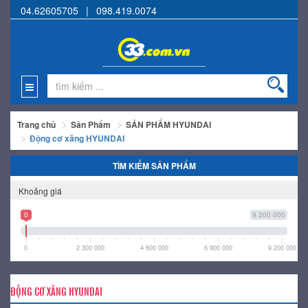
04.62605705
|
098.419.0074
Trang chủ
Sản Phẩm
SẢN PHẨM HYUNDAI
Động cơ xăng HYUNDAI
TÌM KIẾM SẢN PHẨM
Khoảng giá
0
9 200 000
0
2 300 000
4 600 000
6 900 000
9 200 000
ĐỘNG CƠ XĂNG HYUNDAI