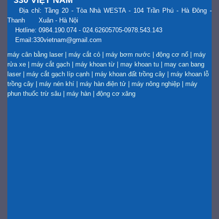
Địa chỉ: Tầng 20 - Tòa Nhà WESTA - 104 Trần Phú - Hà Đông -
Thanh Xuân - Hà Nội
Hotline: 0984.190.074 - 024.62605705-0978.543.143
Email:330vietnam@gmail.com
máy cân bằng laser
|
máy cắt cỏ
|
máy bơm nước
|
động cơ nổ
|
máy
rửa xe
|
máy cắt gạch
|
máy khoan từ
|
may khoan tu
|
may can bang
laser
|
máy cắt gạch líp cạnh
|
máy khoan đất trồng cây
|
máy khoan lỗ
trồng cây
|
máy nén khí
|
máy hàn điện tử
|
máy nông nghiệp
|
máy
phun thuốc trừ sâu
|
máy hàn
|
động cơ xăng