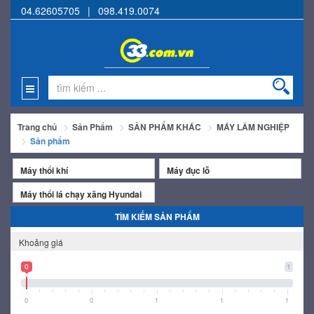
04.62605705
|
098.419.0074
Trang chủ
Sản Phẩm
SẢN PHẨM KHÁC
MÁY LÂM NGHIỆP
Sản phẩm
Máy thổi khí
Máy đục lỗ
Máy thổi lá chạy xăng Hyundai
TÌM KIẾM SẢN PHẨM
Khoảng giá
0
1
0
0
1
1
1