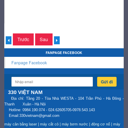
Trước
Sau
FANPAGE FACEBOOK
Fanpage Facebook
Gửi đi
330 VIỆT NAM
Địa chỉ: Tầng 20 - Tòa Nhà WESTA - 104 Trần Phú - Hà Đông -
Thanh Xuân - Hà Nội
Hotline: 0984.190.074 - 024.62605705-0978.543.143
Email:330vietnam@gmail.com
máy cân bằng laser
|
máy cắt cỏ
|
máy bơm nước
|
động cơ nổ
|
máy