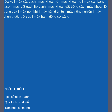
rửa xe
|
máy cắt gạch
|
máy khoan từ
|
may khoan tu
|
may can bang
laser
|
máy cắt gạch líp cạnh
|
máy khoan đất trồng cây
|
máy khoan lỗ
trồng cây
|
máy nén khí
|
máy hàn điện tử
|
máy nông nghiệp
|
máy
phun thuốc trừ sâu
|
máy hàn
|
động cơ xăng
GIỚI THIỆU
Lịch sử hình thành
Qúa trình phát triển
Tầm nhìn sứ mệnh