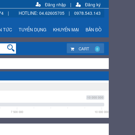
Đăng nhập
|
Đăng ký
74
|
HOTLINE
:
04.62605705
|
0978.543.143
N TỨC
TUYỂN DỤNG
KHUYẾN MẠI
BẢN ĐỒ
CART
0
10 000 000
7 500 000
10 000 000