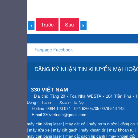
Trước
Sau
Fanpage Facebook
ĐĂNG KÝ NHẬN TIN KHUYẾN MẠI HOẶC
330 VIỆT NAM
Địa chỉ: Tầng 20 - Tòa Nhà WESTA - 104 Trần Phú - 
Đông - Thanh Xuân - Hà Nội
Hotline: 0984.190.074 - 024.62605705-0978.543.143
Email:330vietnam@gmail.com
máy cân bằng laser
|
máy cắt cỏ
|
máy bơm nước
|
động cơ 
|
máy rửa xe
|
máy cắt gạch
|
máy khoan từ
|
may khoan tu
|
may can bang laser
|
máy cắt gạch líp cạnh
|
máy khoan đất