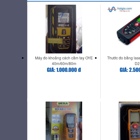
Máy đo khoảng cách cầm tay OYE
Thước đo bằng lase
40m/60m/80m
D2
GIÁ: 1.000.000 đ
GIÁ: 2.50