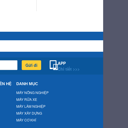
APP
Gửi đi
Chi tiết >>>
ÊN HỆ
DANH MỤC
MÁY NÔNG NGHIỆP
MÁY RỬA XE
MÁY LÂM NGHIỆP
MÁY XÂY DỰNG
MÁY CƠ KHÍ