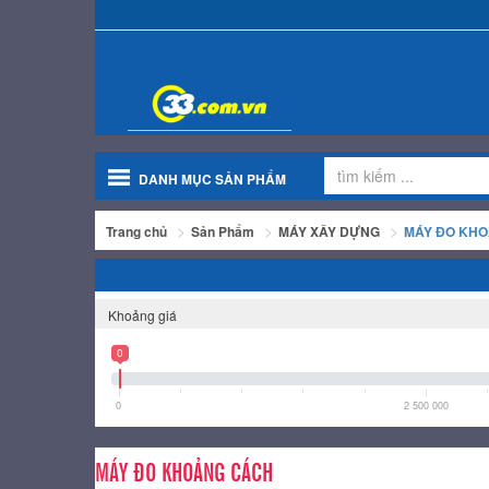
DANH MỤC SẢN PHẨM
Trang chủ
Sản Phẩm
MÁY XÂY DỰNG
MÁY ĐO KH
Khoảng giá
0
0
2 500 000
MÁY ĐO KHOẢNG CÁCH