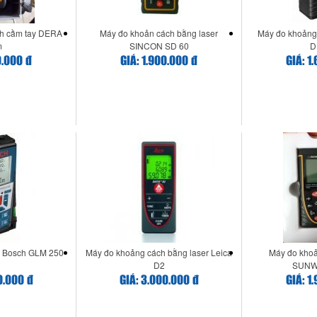
h cầm tay DERA
Máy đo khoản cách bằng laser
Máy đo khoảng
m
SINCON SD 60
D
0.000 đ
GIÁ: 1.900.000 đ
GIÁ: 1
 Bosch GLM 250-
Máy đo khoảng cách bằng laser Leica
Máy đo khoả
D2
SUNW
0.000 đ
GIÁ: 3.000.000 đ
GIÁ: 1