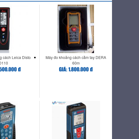
 cách Leica Disto
Máy đo khoảng cách cầm tay DERA
D110
60m
.500.000 đ
GIÁ: 1.800.000 đ