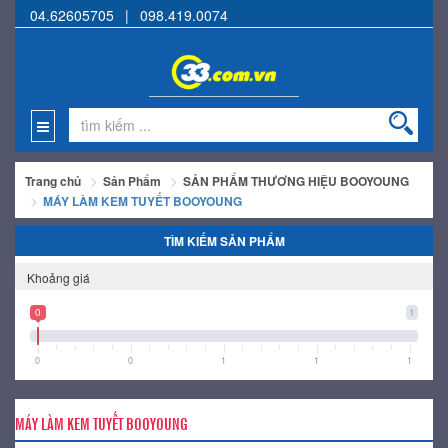
04.62605705
|
098.419.0074
Trang chủ
Sản Phẩm
SẢN PHẨM THƯƠNG HIỆU BOOYOUNG
MÁY LÀM KEM TUYẾT BOOYOUNG
TÌM KIẾM SẢN PHẨM
Khoảng giá
0
1
0
0
1
1
1
MÁY LÀM KEM TUYẾT BOOYOUNG