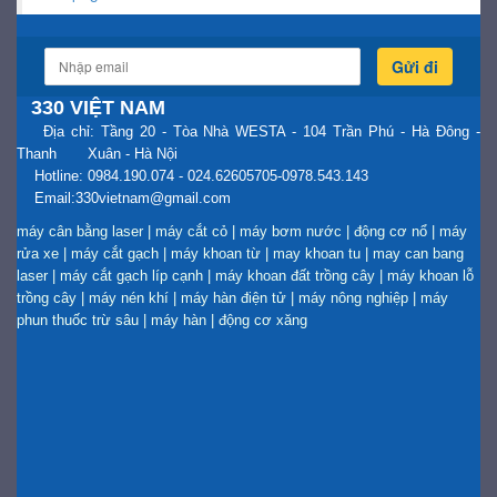
Gửi đi
330 VIỆT NAM
Địa chỉ: Tầng 20 - Tòa Nhà WESTA - 104 Trần Phú - Hà Đông -
Thanh Xuân - Hà Nội
Hotline: 0984.190.074 - 024.62605705-0978.543.143
Email:330vietnam@gmail.com
máy cân bằng laser
|
máy cắt cỏ
|
máy bơm nước
|
động cơ nổ
|
máy
rửa xe
|
máy cắt gạch
|
máy khoan từ
|
may khoan tu
|
may can bang
laser
|
máy cắt gạch líp cạnh
|
máy khoan đất trồng cây
|
máy khoan lỗ
trồng cây
|
máy nén khí
|
máy hàn điện tử
|
máy nông nghiệp
|
máy
phun thuốc trừ sâu
|
máy hàn
|
động cơ xăng