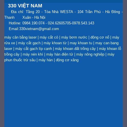
330 VIỆT NAM
Địa chỉ: Tầng 20 - Tòa Nhà WESTA - 104 Trần Phú - Hà Đông -
Thanh Xuân - Hà Nội
Hotline: 0984.190.074 - 024.62605705-0978.543.143
Email:330vietnam@gmail.com
máy cân bằng laser
|
máy cắt cỏ
|
máy bơm nước
|
động cơ nổ
|
máy
rửa xe
|
máy cắt gạch
|
máy khoan từ
|
may khoan tu
|
may can bang
laser
|
máy cắt gạch líp cạnh
|
máy khoan đất trồng cây
|
máy khoan lỗ
trồng cây
|
máy nén khí
|
máy hàn điện tử
|
máy nông nghiệp
|
máy
phun thuốc trừ sâu
|
máy hàn
|
động cơ xăng