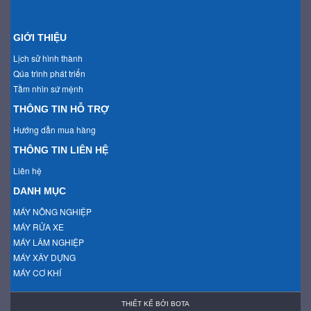
GIỚI THIỆU
Lịch sử hình thành
Qúa trình phát triển
Tầm nhìn sứ mệnh
THÔNG TIN HỖ TRỢ
Hướng dẫn mua hàng
THÔNG TIN LIÊN HỆ
Liên hệ
DANH MỤC
MÁY NÔNG NGHIỆP
MÁY RỬA XE
MÁY LÂM NGHIỆP
MÁY XÂY DỰNG
MÁY CƠ KHÍ
THIẾT KẾ BỞI
BOTA