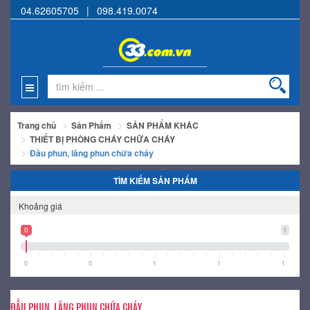
04.62605705
|
098.419.0074
Trang chủ
Sản Phẩm
SẢN PHẨM KHÁC
THIẾT BỊ PHÒNG CHÁY CHỮA CHÁY
Đầu phun, lăng phun chữa cháy
TÌM KIẾM SẢN PHẨM
Khoảng giá
0
1
0
0
1
1
1
ĐẦU PHUN, LĂNG PHUN CHỮA CHÁY