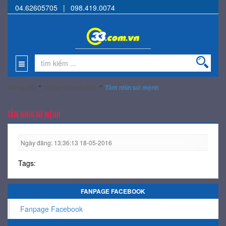
04.62605705
|
098.419.0074
»
»
Trang chủ
Trang chuyên mục
Tầm nhìn sứ mệnh
TẦM NHÌN SỨ MỆNH
Ngày đăng: 13:36:13 18-05-2016
Tags:
FANPAGE FACEBOOK
Fanpage Facebook