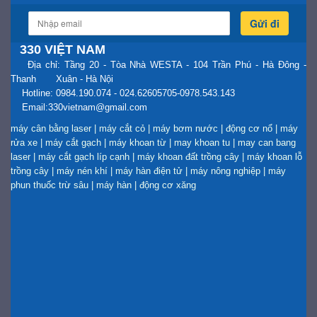
Gửi đi
330 VIỆT NAM
Địa chỉ: Tầng 20 - Tòa Nhà WESTA - 104 Trần Phú - Hà Đông -
Thanh Xuân - Hà Nội
Hotline: 0984.190.074 - 024.62605705-0978.543.143
Email:330vietnam@gmail.com
máy cân bằng laser
|
máy cắt cỏ
|
máy bơm nước
|
động cơ nổ
|
máy
rửa xe
|
máy cắt gạch
|
máy khoan từ
|
may khoan tu
|
may can bang
laser
|
máy cắt gạch líp cạnh
|
máy khoan đất trồng cây
|
máy khoan lỗ
trồng cây
|
máy nén khí
|
máy hàn điện tử
|
máy nông nghiệp
|
máy
phun thuốc trừ sâu
|
máy hàn
|
động cơ xăng