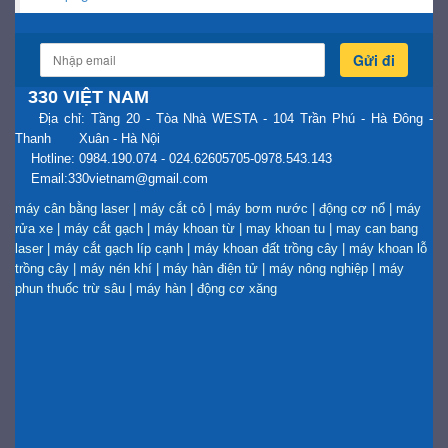
Gửi đi
330 VIỆT NAM
Địa chỉ: Tầng 20 - Tòa Nhà WESTA - 104 Trần Phú - Hà Đông -
Thanh Xuân - Hà Nội
Hotline: 0984.190.074 - 024.62605705-0978.543.143
Email:330vietnam@gmail.com
máy cân bằng laser
|
máy cắt cỏ
|
máy bơm nước
|
động cơ nổ
|
máy
rửa xe
|
máy cắt gạch
|
máy khoan từ
|
may khoan tu
|
may can bang
laser
|
máy cắt gạch líp cạnh
|
máy khoan đất trồng cây
|
máy khoan lỗ
trồng cây
|
máy nén khí
|
máy hàn điện tử
|
máy nông nghiệp
|
máy
phun thuốc trừ sâu
|
máy hàn
|
động cơ xăng