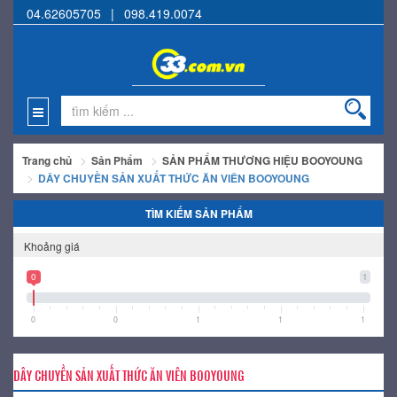
04.62605705
|
098.419.0074
Trang chủ
Sản Phẩm
SẢN PHẨM THƯƠNG HIỆU BOOYOUNG
DÂY CHUYỀN SẢN XUẤT THỨC ĂN VIÊN BOOYOUNG
TÌM KIẾM SẢN PHẨM
Khoảng giá
0
1
0
0
1
1
1
DÂY CHUYỀN SẢN XUẤT THỨC ĂN VIÊN BOOYOUNG