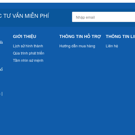
 TƯ VẤN MIỄN PHÍ
GIỚI THIỆU
THÔNG TIN HỖ TRỢ
THÔNG TIN LI
Hà
Lịch sử hình thành
Hướng dẫn mua hàng
Liên hệ
Qúa trình phát triển
Tầm nhìn sứ mệnh
nổ
n
|