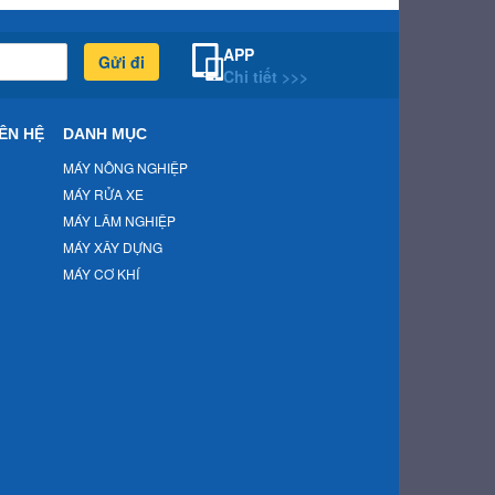
APP
Gửi đi
Chi tiết >>>
ÊN HỆ
DANH MỤC
MÁY NÔNG NGHIỆP
MÁY RỬA XE
MÁY LÂM NGHIỆP
MÁY XÂY DỰNG
MÁY CƠ KHÍ