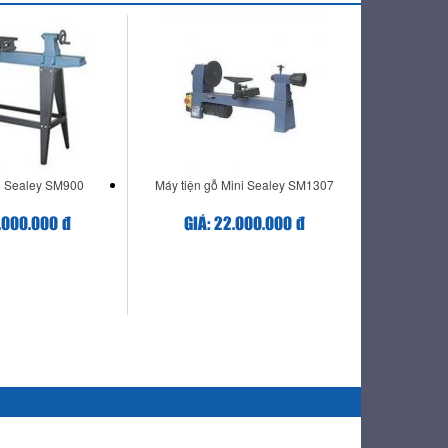
ỗ Sealey SM900
Máy tiện gỗ Mini Sealey SM1307
.000.000 đ
GIÁ: 22.000.000 đ