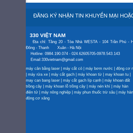
ĐĂNG KÝ NHẬN TIN KHUYẾN MẠI HOẶC
330 VIỆT NAM
Địa chỉ: Tầng 20 - Tòa Nhà WESTA - 104 Trần Phú - 
Đông - Thanh Xuân - Hà Nội
Hotline: 0984.190.074 - 024.62605705-0978.543.143
Email:330vietnam@gmail.com
máy cân bằng laser
|
máy cắt cỏ
|
máy bơm nước
|
động cơ 
|
máy rửa xe
|
máy cắt gạch
|
máy khoan từ
|
may khoan tu
|
may can bang laser
|
máy cắt gạch líp cạnh
|
máy khoan đất
trồng cây
|
máy khoan lỗ trồng cây
|
máy nén khí
|
máy hàn
điện tử
|
máy nông nghiệp
|
máy phun thuốc trừ sâu
|
máy hà
động cơ xăng