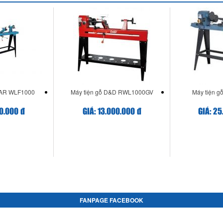
CAR WLF1000
Máy tiện gỗ D&D RWL1000GV
Máy tiện g
00.000 đ
GIÁ: 13.000.000 đ
GIÁ: 25
FANPAGE FACEBOOK