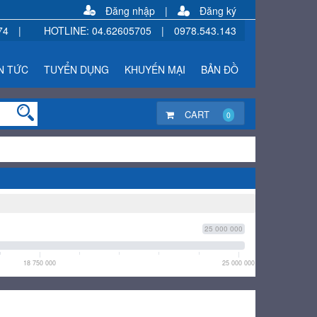
Đăng nhập
|
Đăng ký
74
|
HOTLINE
:
04.62605705
|
0978.543.143
N TỨC
TUYỂN DỤNG
KHUYẾN MẠI
BẢN ĐỒ
CART
0
25 000 000
18 750 000
25 000 000