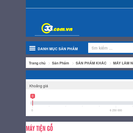
DANH MỤC SẢN PHẨM
Trang chủ
Sản Phẩm
SẢN PHẨM KHÁC
MÁY LÂM N
Khoảng giá
0
0
6 250 000
MÁY TIỆN GỖ