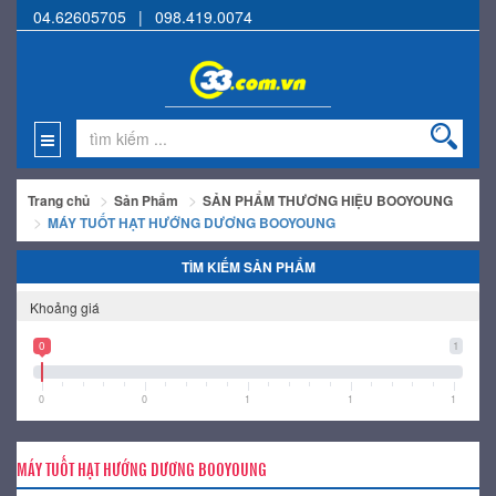
04.62605705
|
098.419.0074
Trang chủ
Sản Phẩm
SẢN PHẨM THƯƠNG HIỆU BOOYOUNG
MÁY TUỐT HẠT HƯỚNG DƯƠNG BOOYOUNG
TÌM KIẾM SẢN PHẨM
Khoảng giá
0
1
0
0
1
1
1
MÁY TUỐT HẠT HƯỚNG DƯƠNG BOOYOUNG