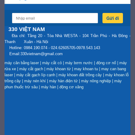
Gửi đi
330 VIỆT NAM
Địa chỉ: Tầng 20 - Tòa Nhà WESTA - 104 Trần Phú - Hà Đông -
Thanh Xuân - Hà Nội
Hotline: 0984.190.074 - 024.62605705-0978.543.143
Email:330vietnam@gmail.com
máy cân bằng laser
|
máy cắt cỏ
|
máy bơm nước
|
động cơ nổ
|
máy
rửa xe
|
máy cắt gạch
|
máy khoan từ
|
may khoan tu
|
may can bang
laser
|
máy cắt gạch líp cạnh
|
máy khoan đất trồng cây
|
máy khoan lỗ
trồng cây
|
máy nén khí
|
máy hàn điện tử
|
máy nông nghiệp
|
máy
phun thuốc trừ sâu
|
máy hàn
|
động cơ xăng