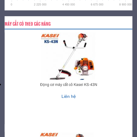
0
2 225 000
4 450 000
6 675 000
8 900 000
MÁY CẮT CỎ THEO CÁC HÃNG
Động cơ máy cắt cỏ Kasei KS-43N
Liên hệ