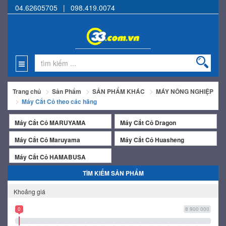
04.62605705
|
098.419.0074
Trang chủ
Sản Phẩm
SẢN PHẨM KHÁC
MÁY NÔNG NGHIỆP
Máy Cắt Cỏ theo các hãng
Máy Cắt Cỏ MARUYAMA
Máy Cắt Cỏ Dragon
Máy Cắt Cỏ Maruyama
Máy Cắt Cỏ Huasheng
Máy Cắt Cỏ HAMABUSA
TÌM KIẾM SẢN PHẨM
Khoảng giá
0
8 900 000