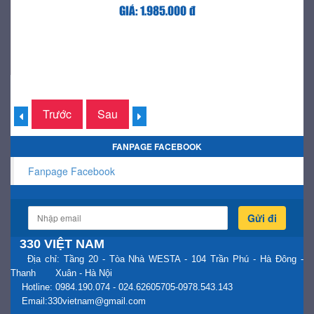
GIÁ: 1.985.000 đ
Trước
Sau
FANPAGE FACEBOOK
Fanpage Facebook
Gửi đi
330 VIỆT NAM
Địa chỉ: Tầng 20 - Tòa Nhà WESTA - 104 Trần Phú - Hà Đông -
Thanh Xuân - Hà Nội
Hotline: 0984.190.074 - 024.62605705-0978.543.143
Email:330vietnam@gmail.com