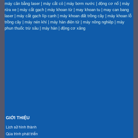
máy cân bằng laser
|
máy cắt cỏ
|
máy bơm nước
|
động cơ nổ
|
máy
rửa xe
|
máy cắt gạch
|
máy khoan từ
|
may khoan tu
|
may can bang
laser
|
máy cắt gạch líp cạnh
|
máy khoan đất trồng cây
|
máy khoan lỗ
trồng cây
|
máy nén khí
|
máy hàn điện tử
|
máy nông nghiệp
|
máy
phun thuốc trừ sâu
|
máy hàn
|
động cơ xăng
GIỚI THIỆU
Lịch sử hình thành
Qúa trình phát triển