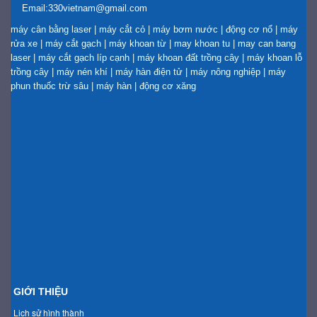
Email:330vietnam@gmail.com
máy cân bằng laser
|
máy cắt cỏ
|
máy bơm nước
|
động cơ nổ
|
máy
rửa xe
|
máy cắt gạch
|
máy khoan từ
|
may khoan tu
|
may can bang
laser
|
máy cắt gạch líp cạnh
|
máy khoan đất trồng cây
|
máy khoan lỗ
trồng cây
|
máy nén khí
|
máy hàn điện tử
|
máy nông nghiệp
|
máy
phun thuốc trừ sâu
|
máy hàn
|
động cơ xăng
GIỚI THIỆU
Lịch sử hình thành