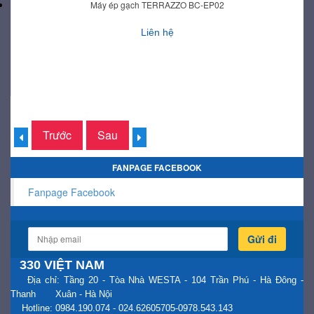
Máy ép gạch TERRAZZO BC-EP02
Liên hệ
Trước
Sau
FANPAGE FACEBOOK
Fanpage Facebook
Gửi đi
330 VIỆT NAM
Địa chỉ: Tầng 20 - Tòa Nhà WESTA - 104 Trần Phú - Hà Đông -
Thanh Xuân - Hà Nội
Hotline: 0984.190.074 - 024.62605705-0978.543.143