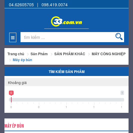
04.62605705
|
098.419.0074
Trang chủ
Sản Phẩm
SẢN PHẨM KHÁC
MÁY CÔNG NGHIỆP
Máy ép bùn
TÌM KIẾM SẢN PHẨM
Khoảng giá
0
1
0
0
1
1
1
MÁY ÉP BÙN