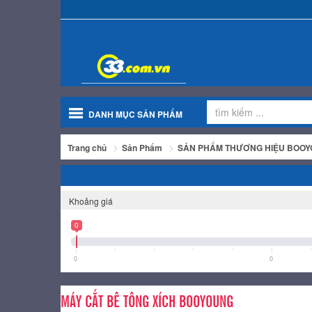
DANH MỤC SẢN PHẨM
Trang chủ
Sản Phẩm
SẢN PHẨM THƯƠNG HIỆU BOO
Khoảng giá
0
0
0
MÁY CẮT BÊ TÔNG XÍCH BOOYOUNG