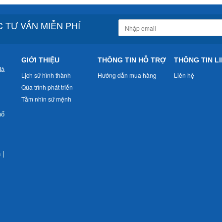
 TƯ VẤN MIỄN PHÍ
GIỚI THIỆU
THÔNG TIN HỖ TRỢ
THÔNG TIN LI
Hà
Lịch sử hình thành
Hướng dẫn mua hàng
Liên hệ
Qúa trình phát triển
Tầm nhìn sứ mệnh
nổ
n
|