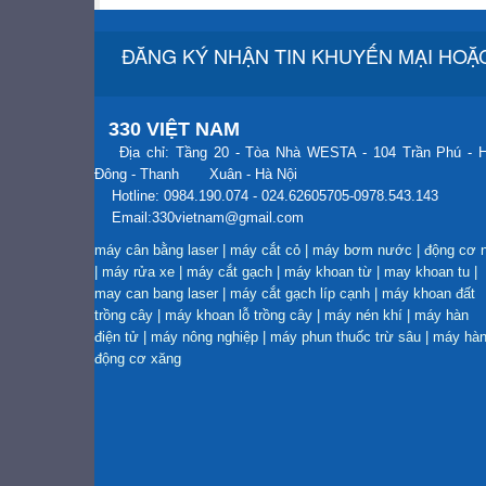
ĐĂNG KÝ NHẬN TIN KHUYẾN MẠI HOẶC
330 VIỆT NAM
Địa chỉ: Tầng 20 - Tòa Nhà WESTA - 104 Trần Phú - 
Đông - Thanh Xuân - Hà Nội
Hotline: 0984.190.074 - 024.62605705-0978.543.143
Email:330vietnam@gmail.com
máy cân bằng laser
|
máy cắt cỏ
|
máy bơm nước
|
động cơ 
|
máy rửa xe
|
máy cắt gạch
|
máy khoan từ
|
may khoan tu
|
may can bang laser
|
máy cắt gạch líp cạnh
|
máy khoan đất
trồng cây
|
máy khoan lỗ trồng cây
|
máy nén khí
|
máy hàn
điện tử
|
máy nông nghiệp
|
máy phun thuốc trừ sâu
|
máy hà
động cơ xăng