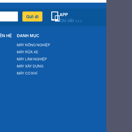
APP
Gửi đi
Chi tiết >>>
ÊN HỆ
DANH MỤC
MÁY NÔNG NGHIỆP
MÁY RỬA XE
MÁY LÂM NGHIỆP
MÁY XÂY DỰNG
MÁY CƠ KHÍ