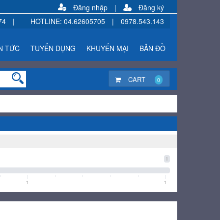
Đăng nhập
|
Đăng ký
74
|
HOTLINE
:
04.62605705
|
0978.543.143
N TỨC
TUYỂN DỤNG
KHUYẾN MẠI
BẢN ĐỒ
CART
0
1
1
1