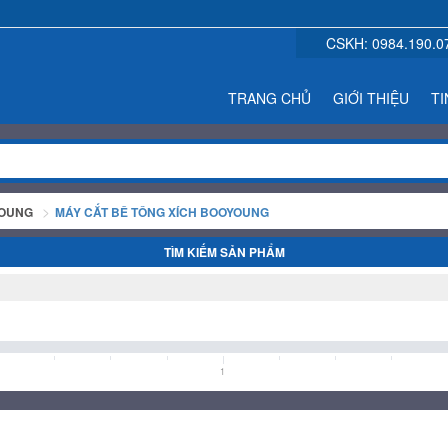
CSKH:
0984.190.0
TRANG CHỦ
GIỚI THIỆU
TI
YOUNG
MÁY CẮT BÊ TÔNG XÍCH BOOYOUNG
TÌM KIẾM SẢN PHẨM
1