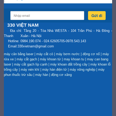
Gửi đi
330 VIỆT NAM
Địa chỉ: Tầng 20 - Tòa Nhà WESTA - 104 Trần Phú - Hà Đông -
Thanh Xuân - Hà Nội
Hotline: 0984.190.074 - 024.62605705-0978.543.143
Email:330vietnam@gmail.com
máy cân bằng laser
|
máy cắt cỏ
|
máy bơm nước
|
động cơ nổ
|
máy
rửa xe
|
máy cắt gạch
|
máy khoan từ
|
may khoan tu
|
may can bang
laser
|
máy cắt gạch líp cạnh
|
máy khoan đất trồng cây
|
máy khoan lỗ
trồng cây
|
máy nén khí
|
máy hàn điện tử
|
máy nông nghiệp
|
máy
phun thuốc trừ sâu
|
máy hàn
|
động cơ xăng