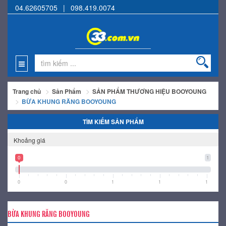
04.62605705
|
098.419.0074
Trang chủ
Sản Phẩm
SẢN PHẨM THƯƠNG HIỆU BOOYOUNG
BỪA KHUNG RĂNG BOOYOUNG
TÌM KIẾM SẢN PHẨM
Khoảng giá
0
1
0
0
1
1
1
BỪA KHUNG RĂNG BOOYOUNG