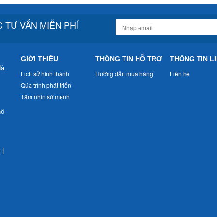
 TƯ VẤN MIỄN PHÍ
GIỚI THIỆU
THÔNG TIN HỖ TRỢ
THÔNG TIN LI
Hà
Lịch sử hình thành
Hướng dẫn mua hàng
Liên hệ
Qúa trình phát triển
Tầm nhìn sứ mệnh
nổ
n
|