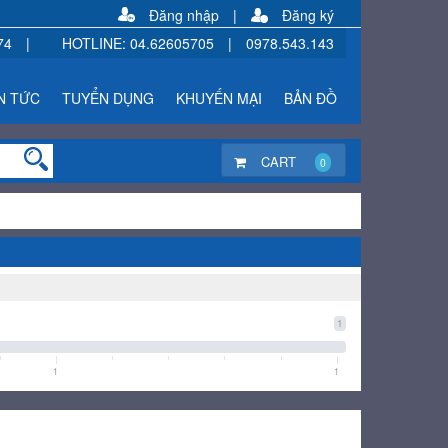
Đăng nhập
|
Đăng ký
74
|
HOTLINE
:
04.62605705
|
0978.543.143
N TỨC
TUYỂN DỤNG
KHUYẾN MẠI
BẢN ĐỒ
CART
0
1
1
1