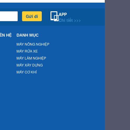
APP
Gửi đi
Chi tiết >>>
ÊN HỆ
DANH MỤC
MÁY NÔNG NGHIỆP
MÁY RỬA XE
MÁY LÂM NGHIỆP
MÁY XÂY DỰNG
MÁY CƠ KHÍ