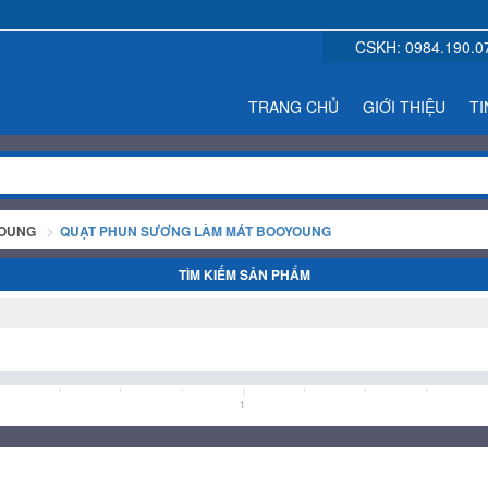
CSKH:
0984.190.0
TRANG CHỦ
GIỚI THIỆU
TI
YOUNG
QUẠT PHUN SƯƠNG LÀM MÁT BOOYOUNG
TÌM KIẾM SẢN PHẨM
1