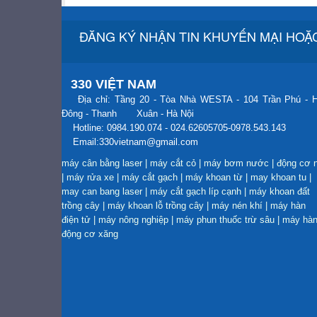
ĐĂNG KÝ NHẬN TIN KHUYẾN MẠI HOẶC
330 VIỆT NAM
Địa chỉ: Tầng 20 - Tòa Nhà WESTA - 104 Trần Phú - 
Đông - Thanh Xuân - Hà Nội
Hotline: 0984.190.074 - 024.62605705-0978.543.143
Email:330vietnam@gmail.com
máy cân bằng laser
|
máy cắt cỏ
|
máy bơm nước
|
động cơ 
|
máy rửa xe
|
máy cắt gạch
|
máy khoan từ
|
may khoan tu
|
may can bang laser
|
máy cắt gạch líp cạnh
|
máy khoan đất
trồng cây
|
máy khoan lỗ trồng cây
|
máy nén khí
|
máy hàn
điện tử
|
máy nông nghiệp
|
máy phun thuốc trừ sâu
|
máy hà
động cơ xăng