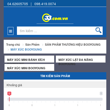
04.62605705
|
098.419.0074
Trang chủ
Sản Phẩm
SẢN PHẨM THƯƠNG HIỆU BOOYOUNG
MÁY XÚC BOOYOUNG
MÁY XÚC MINI BÁNH XÍCH
MÁY XÚC LẬT ĐA NĂNG
BOOYOUNG
BOOYOUNG
MÁY XÚC MINI BOOYOUNG
TÌM KIẾM SẢN PHẨM
Khoảng giá
0
1
0
0
1
1
1