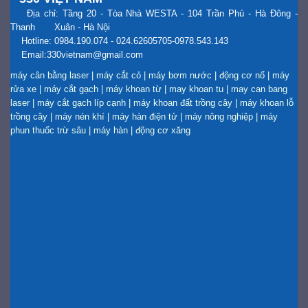
Địa chỉ: Tầng 20 - Tòa Nhà WESTA - 104 Trần Phú - Hà Đông -
Thanh Xuân - Hà Nội
Hotline: 0984.190.074 - 024.62605705-0978.543.143
Email:330vietnam@gmail.com
máy cân bằng laser
|
máy cắt cỏ
|
máy bơm nước
|
động cơ nổ
|
máy
rửa xe
|
máy cắt gạch
|
máy khoan từ
|
may khoan tu
|
may can bang
laser
|
máy cắt gạch líp cạnh
|
máy khoan đất trồng cây
|
máy khoan lỗ
trồng cây
|
máy nén khí
|
máy hàn điện tử
|
máy nông nghiệp
|
máy
phun thuốc trừ sâu
|
máy hàn
|
động cơ xăng