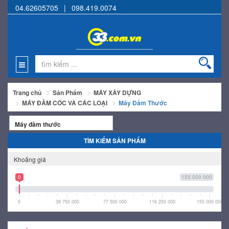
04.62605705
|
098.419.0074
Trang chủ
Sản Phẩm
MÁY XÂY DỰNG
MÁY ĐẦM CÓC VÀ CÁC LOẠI
Máy Đầm Thước
Máy đầm thước
TÌM KIẾM SẢN PHẨM
Khoảng giá
0
155 000 000
0
38 750 000
77 500 000
116 250 000
155 000 000