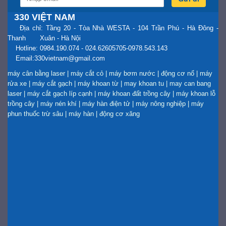
330 VIỆT NAM
Địa chỉ: Tầng 20 - Tòa Nhà WESTA - 104 Trần Phú - Hà Đông -
Thanh Xuân - Hà Nội
Hotline: 0984.190.074 - 024.62605705-0978.543.143
Email:330vietnam@gmail.com
máy cân bằng laser
|
máy cắt cỏ
|
máy bơm nước
|
động cơ nổ
|
máy
rửa xe
|
máy cắt gạch
|
máy khoan từ
|
may khoan tu
|
may can bang
laser
|
máy cắt gạch líp cạnh
|
máy khoan đất trồng cây
|
máy khoan lỗ
trồng cây
|
máy nén khí
|
máy hàn điện tử
|
máy nông nghiệp
|
máy
phun thuốc trừ sâu
|
máy hàn
|
động cơ xăng