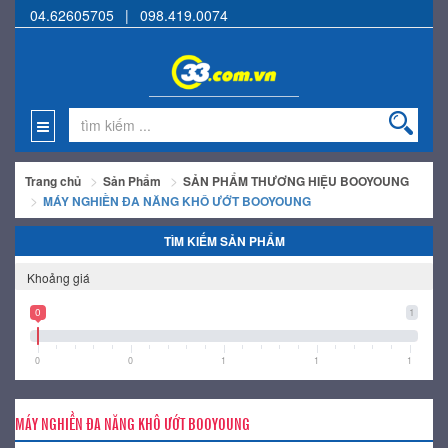
04.62605705
|
098.419.0074
Trang chủ
Sản Phẩm
SẢN PHẨM THƯƠNG HIỆU BOOYOUNG
MÁY NGHIỀN ĐA NĂNG KHÔ ƯỚT BOOYOUNG
TÌM KIẾM SẢN PHẨM
Khoảng giá
0
1
0
0
1
1
1
MÁY NGHIỀN ĐA NĂNG KHÔ ƯỚT BOOYOUNG