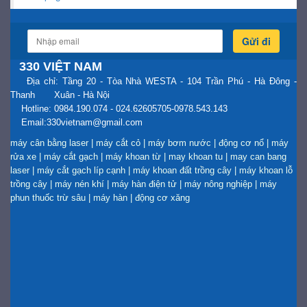
Gửi đi
330 VIỆT NAM
Địa chỉ: Tầng 20 - Tòa Nhà WESTA - 104 Trần Phú - Hà Đông -
Thanh Xuân - Hà Nội
Hotline: 0984.190.074 - 024.62605705-0978.543.143
Email:330vietnam@gmail.com
máy cân bằng laser
|
máy cắt cỏ
|
máy bơm nước
|
động cơ nổ
|
máy
rửa xe
|
máy cắt gạch
|
máy khoan từ
|
may khoan tu
|
may can bang
laser
|
máy cắt gạch líp cạnh
|
máy khoan đất trồng cây
|
máy khoan lỗ
trồng cây
|
máy nén khí
|
máy hàn điện tử
|
máy nông nghiệp
|
máy
phun thuốc trừ sâu
|
máy hàn
|
động cơ xăng